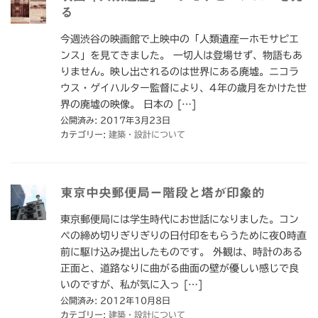
る
今週渋谷の映画館で上映中の「人類遺産ーホモサピエ
ンス」を見てきました。 一切人は登場せず、物語もあ
りません。映し出されるのは世界にある廃墟。ニコラ
ウス・ゲイハルター監督により、4年の歳月をかけた世
界の廃墟の映像。 日本の […]
公開済み: 2017年3月23日
カテゴリー:
建築・設計について
東京中央郵便局ー階段と塔が印象的
東京郵便局には学生時代にお世話になりました。コン
ペの締め切りぎりぎりの日付印をもらうために夜0時直
前に駆け込み提出したものです。 外観は、時計のある
正面と、道路なりに曲がる曲面の壁が優しい感じで良
いのですが、私が気に入っ […]
公開済み: 2012年10月8日
カテゴリー:
建築・設計について