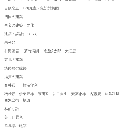
吉阪隆正・U研究室・象設計集団
四国の建築
奈良の建築・文化
建築・設計について
未分類
村野藤吾 菊竹清訓 浦辺鎮太郎 大江宏
東北の建築
淡路島の建築
滋賀の建築
白井晟一 柿沼守利
磯崎新 伊東豊雄 隈研吾 谷口吉生 安藤忠雄 内藤廣 妹島和世
西沢立衛 坂茂
私的な話
美しい景色
群馬県の建築