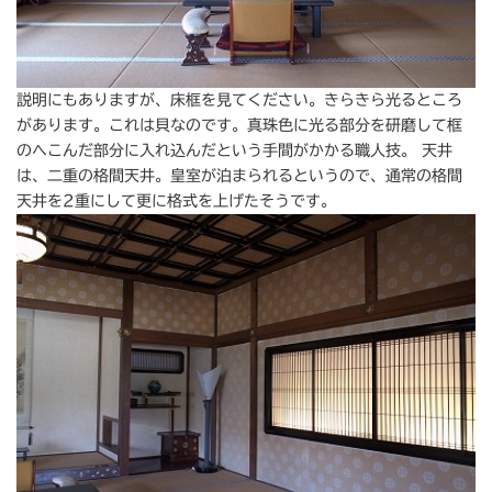
説明にもありますが、床框を見てください。きらきら光るところ
があります。これは貝なのです。真珠色に光る部分を研磨して框
のへこんだ部分に入れ込んだという手間がかかる職人技。 天井
は、二重の格間天井。皇室が泊まられるというので、通常の格間
天井を2重にして更に格式を上げたそうです。