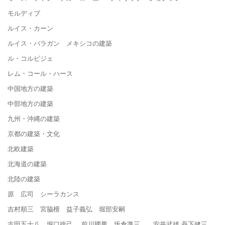
モルディブ
ルイス・カーン
ルイス・バラガン メキシコの建築
ル・コルビジェ
レム・コール・ハース
中国地方の建築
中部地方の建築
九州・沖縄の建築
京都の建築・文化
北欧建築
北海道の建築
北陸の建築
原 広司 シーラカンス
吉村順三 宮脇檀 益子義弘 堀部安嗣
吉田五十八 堀口捨己 前川國男 坂倉準三 安井武雄 丹下健三