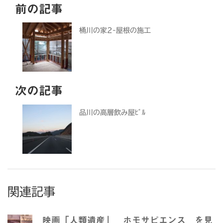
前の記事
桶川の家2-屋根の施工
次の記事
品川の高層飲み屋ﾋﾞﾙ
関連記事
映画「人類遺産」 ホモサピエンス を見