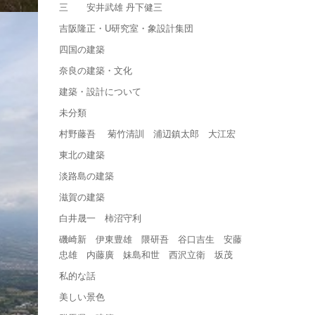
三 安井武雄 丹下健三
吉阪隆正・U研究室・象設計集団
四国の建築
奈良の建築・文化
建築・設計について
未分類
村野藤吾 菊竹清訓 浦辺鎮太郎 大江宏
東北の建築
淡路島の建築
滋賀の建築
白井晟一 柿沼守利
磯崎新 伊東豊雄 隈研吾 谷口吉生 安藤
忠雄 内藤廣 妹島和世 西沢立衛 坂茂
私的な話
美しい景色