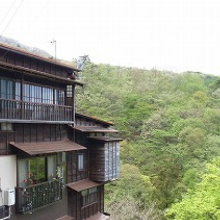
9月
9月
9月
9月
9月
9月
9月
9月
9月
9月
9月
9月
9月
9月
9月
9月
9月
10月
10月
10月
10月
10月
10月
10月
10月
10月
10月
10月
10月
10月
10月
10月
10月
10月
11月
11月
11月
11月
11月
11月
11月
11月
11月
11月
11月
11月
11月
11月
11月
11月
11月