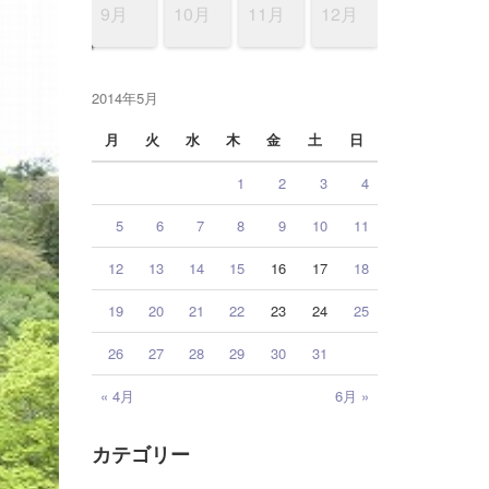
12月
12月
12月
12月
12月
12月
12月
12月
12月
12月
12月
12月
12月
12月
12月
12月
12月
9月
10月
11月
12月
2014年5月
月
火
水
木
金
土
日
1
2
3
4
5
6
7
8
9
10
11
12
13
14
15
16
17
18
19
20
21
22
23
24
25
26
27
28
29
30
31
« 4月
6月 »
カテゴリー