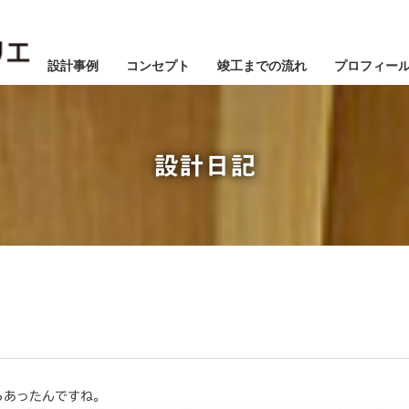
設計事例
コンセプト
竣工までの流れ
プロフィー
設計日記
。
1月
1月
1月
1月
1月
1月
1月
1月
1月
1月
1月
1月
1月
1月
1月
1月
1月
2月
2月
2月
2月
2月
2月
2月
2月
2月
2月
2月
2月
2月
2月
2月
2月
2月
3月
3月
3月
3月
3月
3月
3月
3月
3月
3月
3月
3月
3月
3月
3月
3月
3月
5月
5月
5月
5月
5月
5月
5月
5月
5月
5月
5月
5月
5月
5月
5月
5月
5月
6月
6月
6月
6月
6月
6月
6月
6月
6月
6月
6月
6月
6月
6月
6月
6月
6月
7月
7月
7月
7月
7月
7月
7月
7月
7月
7月
7月
7月
7月
7月
7月
7月
7月
らあったんですね。