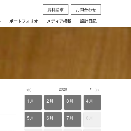
資料請求
お問合わせ
ル
ポートフォリオ
メディア掲載
設計日記
≪
≫
2026
▼
4月
4月
4月
4月
4月
4月
4月
4月
4月
4月
4月
4月
4月
4月
4月
4月
4月
1月
2月
3月
4月
8月
8月
8月
8月
8月
8月
8月
8月
8月
8月
8月
8月
8月
8月
8月
8月
8月
5月
6月
7月
8月