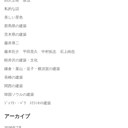
私的な話
美しい景色
群馬県の建築
茨木県の建築
藤井厚二
藤本壮介 平田晃久 中村拓志 石上純也
軽井沢の建築・文化
鎌倉・葉山・逗子・横須賀の建築
長崎の建築
関西の建築
韓国ソウルの建築
ｼﾞｪﾌﾘｰ・ﾊﾞﾜ ｽﾘﾗﾝｶの建築
アーカイブ
2026年7月