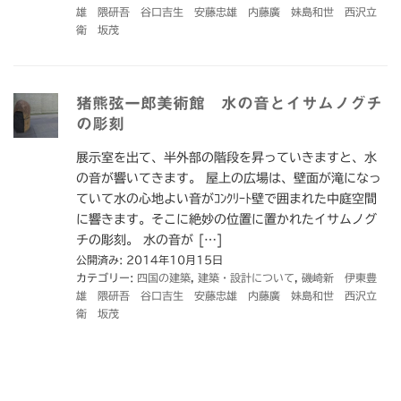
雄 隈研吾 谷口吉生 安藤忠雄 内藤廣 妹島和世 西沢立
衛 坂茂
猪熊弦一郎美術館 水の音とイサムノグチ
の彫刻
展示室を出て、半外部の階段を昇っていきますと、水
の音が響いてきます。 屋上の広場は、壁面が滝になっ
ていて水の心地よい音がｺﾝｸﾘｰﾄ壁で囲まれた中庭空間
に響きます。そこに絶妙の位置に置かれたイサムノグ
チの彫刻。 水の音が […]
公開済み: 2014年10月15日
カテゴリー:
四国の建築
,
建築・設計について
,
磯崎新 伊東豊
雄 隈研吾 谷口吉生 安藤忠雄 内藤廣 妹島和世 西沢立
衛 坂茂