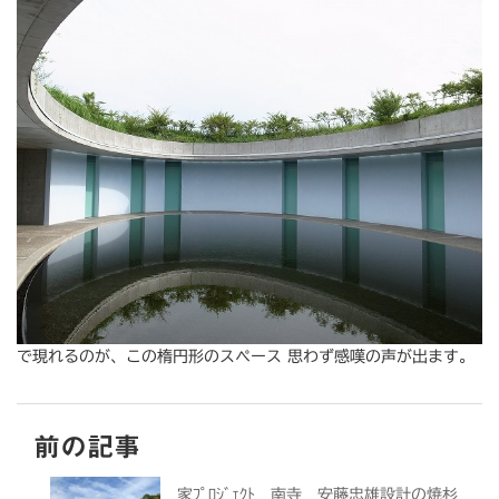
で現れるのが、この楕円形のスペース 思わず感嘆の声が出ます。
前の記事
家ﾌﾟﾛｼﾞｪｸﾄ 南寺 安藤忠雄設計の焼杉