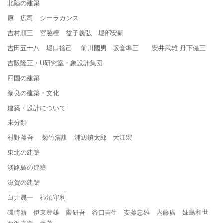
北陸の建築
原 広司 シーラカンス
吉村順三 宮脇檀 益子義弘 堀部安嗣
吉田五十八 堀口捨己 前川國男 坂倉準三 安井武雄 丹下健三
吉阪隆正・U研究室・象設計集団
四国の建築
奈良の建築・文化
建築・設計について
未分類
村野藤吾 菊竹清訓 浦辺鎮太郎 大江宏
東北の建築
淡路島の建築
滋賀の建築
白井晟一 柿沼守利
磯崎新 伊東豊雄 隈研吾 谷口吉生 安藤忠雄 内藤廣 妹島和世
西沢立衛 坂茂