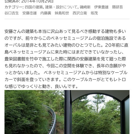
公開済み: 2014年10月29日
カテゴリー:
四国の建築
,
建築・設計について
,
磯崎新 伊東豊雄 隈研吾
谷口吉生 安藤忠雄 内藤廣 妹島和世 西沢立衛 坂茂
安藤さんの建築も本当に沢山あって見るべき感動する建物も多い
のですが、前々からこのベネッセミュージアムの宿泊施設である
オーバルは是非とも見てみたい建物のひとつでした。20年前に直
島ベネッセミュージアムに来た時にはまだできていなかったし、
豊栄図書館を竹中で施工した際に関西の安藤建築を見て廻った際
も見れなかったので、今回この空間を体験でき、長年の念願がや
っとかないました。 ベネッセミュージアムからは特別なケーブル
カーで斜面を登っていきます。このケーブルカーがとてもレトロ
な感じでゆっくりと動き、良いんです。