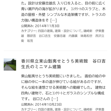
た。設計は安藤忠雄氏 入り口を入ると、目の前に広く
青い瀬戸内の海が拡がります。 ｺﾝｸﾘｰﾄのスラブと、木
造の屋根・外壁 シンプルな木造架構ですが、トラスの
力強い構造体をそ […]
公開済み: 2014年11月3日
カテゴリー:
四国の建築
,
建築・設計について
,
磯崎新 伊東豊
雄 隈研吾 谷口吉生 安藤忠雄 内藤廣 妹島和世 西沢立
衛 坂茂
香川県立東山魁夷せとうち美術館 谷口吉
生氏のミニマム建築
東山魁夷せとうち美術館にいきました。 画伯の絵の中
に緑の中に一本の道が伸びている絵があるのですが、
そんな絵を連想させる美術館への動線でした。 建物は
四角い建物で、石とｺﾝｸﾘｰﾄとガラスのシンプルな構成
です。 谷口さんの […]
公開済み: 2014年10月23日
カテゴリー:
四国の建築
,
建築・設計について
,
磯崎新 伊東豊