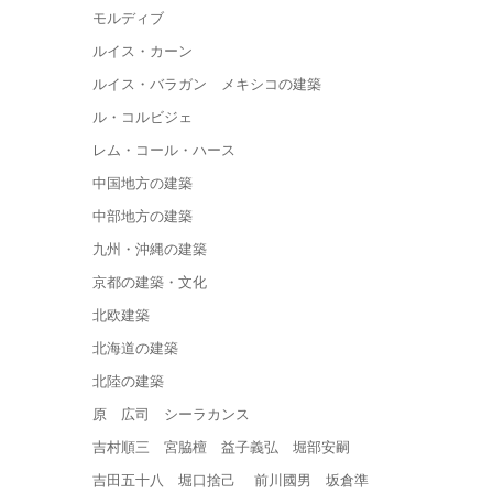
モルディブ
ルイス・カーン
ルイス・バラガン メキシコの建築
ル・コルビジェ
レム・コール・ハース
中国地方の建築
中部地方の建築
九州・沖縄の建築
京都の建築・文化
北欧建築
北海道の建築
北陸の建築
原 広司 シーラカンス
吉村順三 宮脇檀 益子義弘 堀部安嗣
吉田五十八 堀口捨己 前川國男 坂倉準