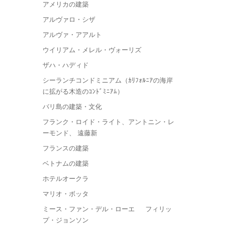
アメリカの建築
アルヴァロ・シザ
アルヴァ・アアルト
ウイリアム・メレル・ヴォーリズ
ザハ・ハディド
シーランチコンドミニアム（ｶﾘﾌｫﾙﾆｱの海岸
に拡がる木造のｺﾝﾄﾞﾐﾆｱﾑ）
バリ島の建築・文化
フランク・ロイド・ライト、アントニン・レ
ーモンド、 遠藤新
フランスの建築
ベトナムの建築
ホテルオークラ
マリオ・ボッタ
ミース・ファン・デル・ローエ フィリッ
プ・ジョンソン