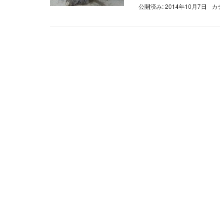
公開済み: 2014年10月7日
カ