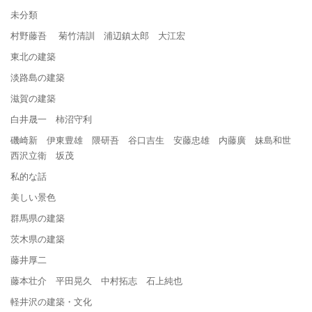
未分類
村野藤吾 菊竹清訓 浦辺鎮太郎 大江宏
東北の建築
淡路島の建築
滋賀の建築
白井晟一 柿沼守利
磯崎新 伊東豊雄 隈研吾 谷口吉生 安藤忠雄 内藤廣 妹島和世
西沢立衛 坂茂
私的な話
美しい景色
群馬県の建築
茨木県の建築
藤井厚二
藤本壮介 平田晃久 中村拓志 石上純也
軽井沢の建築・文化