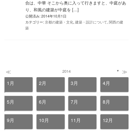
合は、中華 そこから奥に入って行きますと、中庭があ
り、和風の建築が中庭を […]
公開済み: 2014年10月1日
カテゴリー:
京都の建築・文化
,
建築・設計について
,
関西の建
築
≪
≫
2014
▼
1月
2月
3月
4月
5月
6月
7月
8月
9月
10月
11月
12月