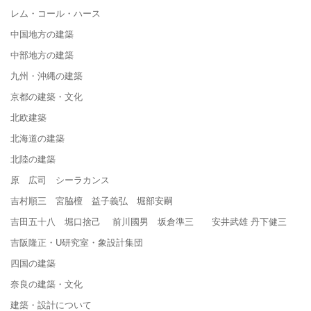
レム・コール・ハース
中国地方の建築
中部地方の建築
九州・沖縄の建築
京都の建築・文化
北欧建築
北海道の建築
北陸の建築
原 広司 シーラカンス
吉村順三 宮脇檀 益子義弘 堀部安嗣
吉田五十八 堀口捨己 前川國男 坂倉準三 安井武雄 丹下健三
吉阪隆正・U研究室・象設計集団
四国の建築
奈良の建築・文化
建築・設計について