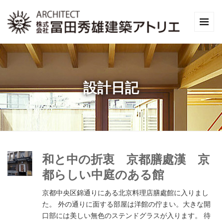
設計日記
和と中の折衷 京都膳處漢 京
都らしい中庭のある館
京都中央区錦通りにある北京料理店膳處館に入りまし
た。 外の通りに面する部屋は洋館の佇まい。大きな開
口部には美しい無色のステンドグラスが入ります。 待