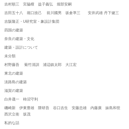
吉村順三 宮脇檀 益子義弘 堀部安嗣
吉田五十八 堀口捨己 前川國男 坂倉準三 安井武雄 丹下健三
吉阪隆正・U研究室・象設計集団
四国の建築
奈良の建築・文化
建築・設計について
未分類
村野藤吾 菊竹清訓 浦辺鎮太郎 大江宏
東北の建築
淡路島の建築
滋賀の建築
白井晟一 柿沼守利
磯崎新 伊東豊雄 隈研吾 谷口吉生 安藤忠雄 内藤廣 妹島和世
西沢立衛 坂茂
私的な話