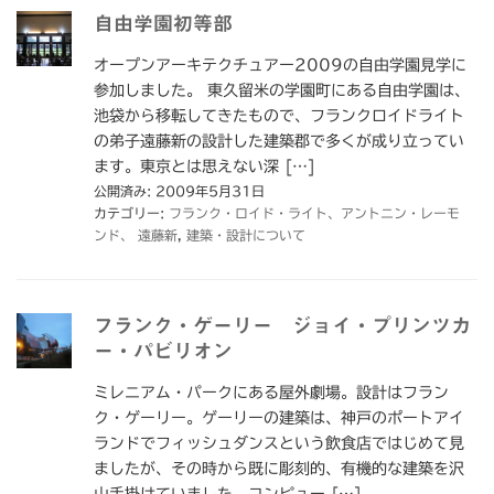
自由学園初等部
オープンアーキテクチュアー2009の自由学園見学に
参加しました。 東久留米の学園町にある自由学園は、
池袋から移転してきたもので、フランクロイドライト
の弟子遠藤新の設計した建築郡で多くが成り立ってい
ます。東京とは思えない深 […]
公開済み: 2009年5月31日
カテゴリー:
フランク・ロイド・ライト、アントニン・レーモ
ンド、 遠藤新
,
建築・設計について
フランク・ゲーリー ジョイ・プリンツカ
ー・パビリオン
ミレニアム・パークにある屋外劇場。設計はフラン
ク・ゲーリー。ゲーリーの建築は、神戸のポートアイ
ランドでフィッシュダンスという飲食店ではじめて見
ましたが、その時から既に彫刻的、有機的な建築を沢
山手掛けていました。コンピュー […]