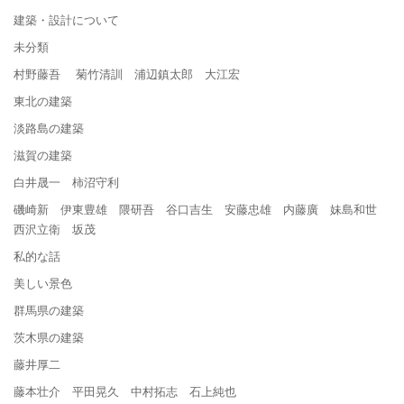
建築・設計について
未分類
村野藤吾 菊竹清訓 浦辺鎮太郎 大江宏
東北の建築
淡路島の建築
滋賀の建築
白井晟一 柿沼守利
磯崎新 伊東豊雄 隈研吾 谷口吉生 安藤忠雄 内藤廣 妹島和世
西沢立衛 坂茂
私的な話
美しい景色
群馬県の建築
茨木県の建築
藤井厚二
藤本壮介 平田晃久 中村拓志 石上純也