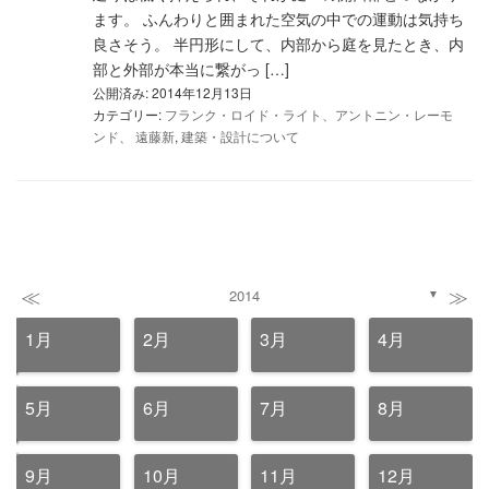
ます。 ふんわりと囲まれた空気の中での運動は気持ち
良さそう。 半円形にして、内部から庭を見たとき、内
部と外部が本当に繋がっ […]
公開済み: 2014年12月13日
カテゴリー:
フランク・ロイド・ライト、アントニン・レーモ
ンド、 遠藤新
,
建築・設計について
≪
≫
2014
▼
1月
2月
3月
4月
5月
6月
7月
8月
9月
10月
11月
12月