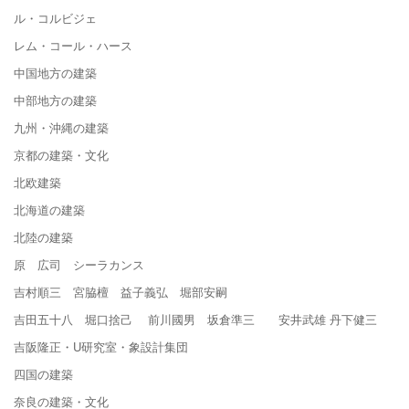
ル・コルビジェ
レム・コール・ハース
中国地方の建築
中部地方の建築
九州・沖縄の建築
京都の建築・文化
北欧建築
北海道の建築
北陸の建築
原 広司 シーラカンス
吉村順三 宮脇檀 益子義弘 堀部安嗣
吉田五十八 堀口捨己 前川國男 坂倉準三 安井武雄 丹下健三
吉阪隆正・U研究室・象設計集団
四国の建築
奈良の建築・文化