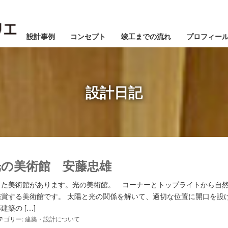
設計事例
コンセプト
竣工までの流れ
プロフィー
設計日記
光の美術館 安藤忠雄
1月
1月
1月
1月
1月
1月
1月
1月
1月
1月
1月
1月
1月
1月
1月
1月
1月
2月
2月
2月
2月
2月
2月
2月
2月
2月
2月
2月
2月
2月
2月
2月
2月
2月
3月
3月
3月
3月
3月
3月
3月
3月
3月
3月
3月
3月
3月
3月
3月
3月
3月
した美術館があります。光の美術館。 コーナーとトップライトから自
賞する美術館です。 太陽と光の関係を解いて、適切な位置に開口を設
5月
5月
5月
5月
5月
5月
5月
5月
5月
5月
5月
5月
5月
5月
5月
5月
5月
6月
6月
6月
6月
6月
6月
6月
6月
6月
6月
6月
6月
6月
6月
6月
6月
6月
7月
7月
7月
7月
7月
7月
7月
7月
7月
7月
7月
7月
7月
7月
7月
7月
7月
築の […]
テゴリー:
建築・設計について