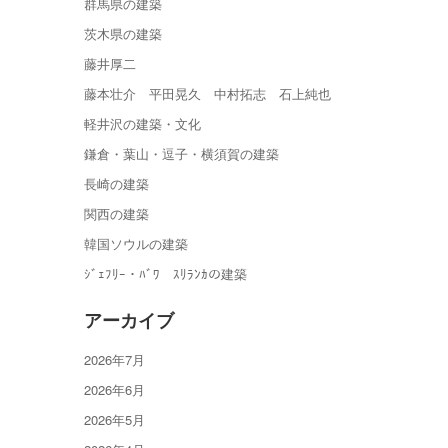
群馬県の建築
茨木県の建築
藤井厚二
藤本壮介 平田晃久 中村拓志 石上純也
軽井沢の建築・文化
鎌倉・葉山・逗子・横須賀の建築
長崎の建築
関西の建築
韓国ソウルの建築
ｼﾞｪﾌﾘｰ・ﾊﾞﾜ ｽﾘﾗﾝｶの建築
アーカイブ
2026年7月
2026年6月
2026年5月