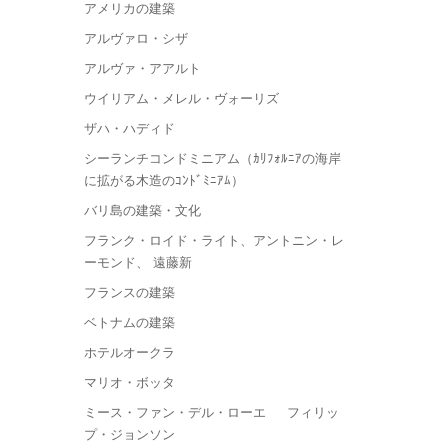
アメリカの建築
アルヴァロ・シザ
アルヴァ・アアルト
ウイリアム・メレル・ヴォーリズ
ザハ・ハディド
シーランチコンドミニアム（ｶﾘﾌｫﾙﾆｱの海岸
に拡がる木造のｺﾝﾄﾞﾐﾆｱﾑ）
バリ島の建築・文化
フランク・ロイド・ライト、アントニン・レ
ーモンド、 遠藤新
フランスの建築
ベトナムの建築
ホテルオークラ
マリオ・ボッタ
ミース・ファン・デル・ローエ フィリッ
プ・ジョンソン