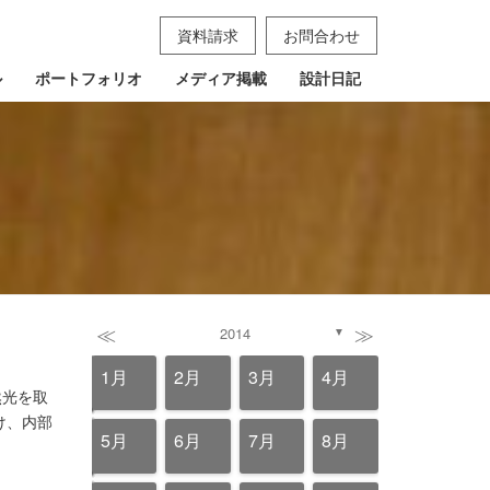
資料請求
お問合わせ
ル
ポートフォリオ
メディア掲載
設計日記
≪
≫
2014
▼
4月
4月
4月
4月
4月
4月
4月
4月
4月
4月
4月
4月
4月
4月
4月
4月
4月
1月
2月
3月
4月
然光を取
け、内部
8月
8月
8月
8月
8月
8月
8月
8月
8月
8月
8月
8月
8月
8月
8月
8月
8月
5月
6月
7月
8月