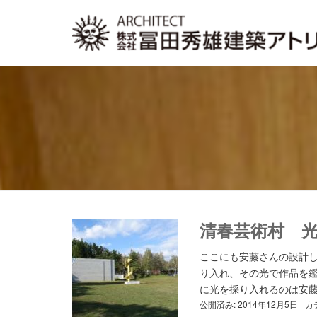
清春芸術村 
ここにも安藤さんの設計
り入れ、その光で作品を鑑
に光を採り入れるのは安藤建
公開済み: 2014年12月5日
カ