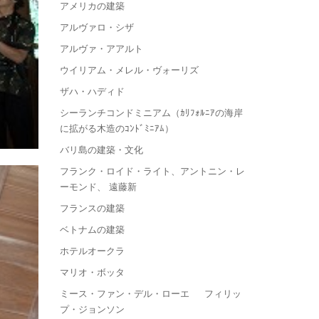
アメリカの建築
アルヴァロ・シザ
アルヴァ・アアルト
ウイリアム・メレル・ヴォーリズ
ザハ・ハディド
シーランチコンドミニアム（ｶﾘﾌｫﾙﾆｱの海岸
に拡がる木造のｺﾝﾄﾞﾐﾆｱﾑ）
バリ島の建築・文化
フランク・ロイド・ライト、アントニン・レ
ーモンド、 遠藤新
フランスの建築
ベトナムの建築
ホテルオークラ
マリオ・ボッタ
ミース・ファン・デル・ローエ フィリッ
プ・ジョンソン