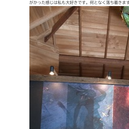
がかった感じは私も大好きです。何となく落ち着きま