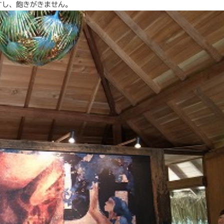
9月
9月
9月
9月
9月
9月
9月
9月
9月
9月
9月
9月
9月
9月
9月
9月
9月
10月
10月
10月
10月
10月
10月
10月
10月
10月
10月
10月
10月
10月
10月
10月
10月
10月
11月
11月
11月
11月
11月
11月
11月
11月
11月
11月
11月
11月
11月
11月
11月
11月
11月
すし、飽きがきません。