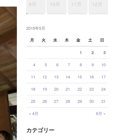
12月
12月
12月
12月
12月
12月
12月
12月
12月
12月
12月
12月
12月
12月
12月
12月
12月
9月
10月
11月
12月
2015年5月
月
火
水
木
金
土
日
1
2
3
4
5
6
7
8
9
10
11
12
13
14
15
16
17
18
19
20
21
22
23
24
25
26
27
28
29
30
31
« 4月
6月 »
カテゴリー