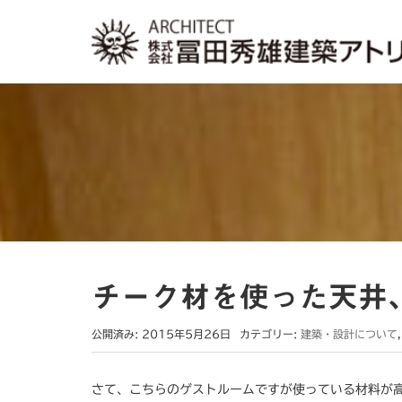
チーク材を使った天井
公開済み: 2015年5月26日
カテゴリー:
建築・設計について
さて、こちらのゲストルームですが使っている材料が