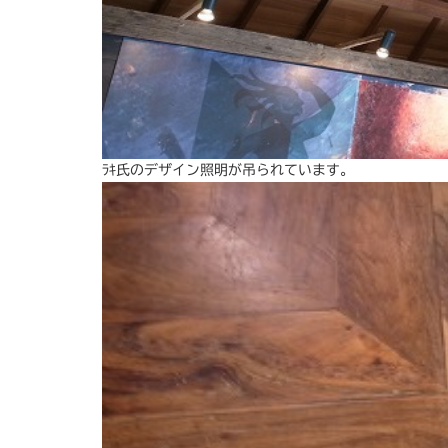
ﾗｷ氏のデザイン照明が吊られています。