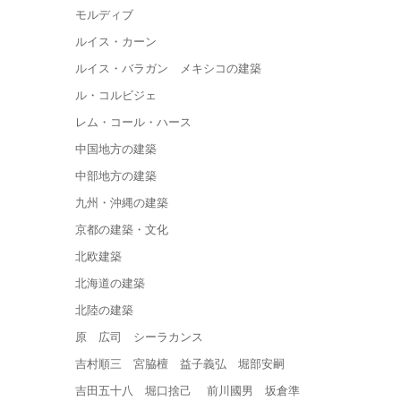
モルディブ
ルイス・カーン
ルイス・バラガン メキシコの建築
ル・コルビジェ
レム・コール・ハース
中国地方の建築
中部地方の建築
九州・沖縄の建築
京都の建築・文化
北欧建築
北海道の建築
北陸の建築
原 広司 シーラカンス
吉村順三 宮脇檀 益子義弘 堀部安嗣
吉田五十八 堀口捨己 前川國男 坂倉準