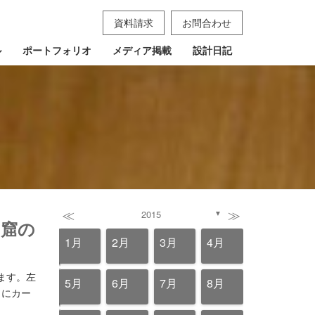
資料請求
お問合わせ
ル
ポートフォリオ
メディア掲載
設計日記
≪
≫
2015
▼
洞窟の
4月
4月
4月
4月
4月
4月
4月
4月
4月
4月
4月
4月
4月
4月
4月
4月
4月
1月
2月
3月
4月
ます。左
8月
8月
8月
8月
8月
8月
8月
8月
8月
8月
8月
8月
8月
8月
8月
8月
8月
5月
6月
7月
8月
うにカー