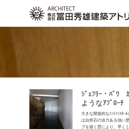
ｼﾞｪﾌﾘｰ・ﾊﾞ
ようなｱﾌﾟﾛｰﾁ
大きな開放的なｴﾝﾄﾗﾝ
は自然石の迫力ある強い
ブを描く壁により、早く [