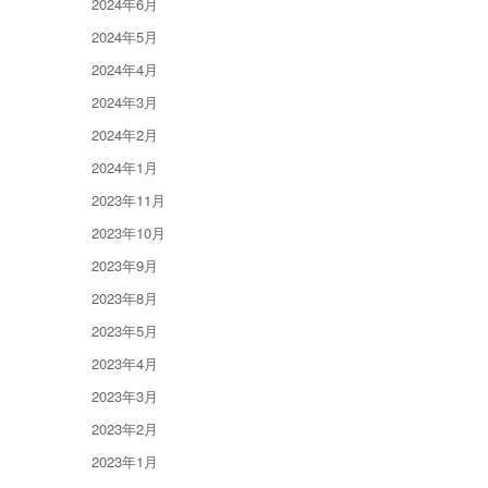
2024年6月
2024年5月
2024年4月
2024年3月
2024年2月
2024年1月
2023年11月
2023年10月
2023年9月
2023年8月
2023年5月
2023年4月
2023年3月
2023年2月
2023年1月