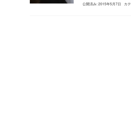
公開済み: 2015年5月7日
カテ