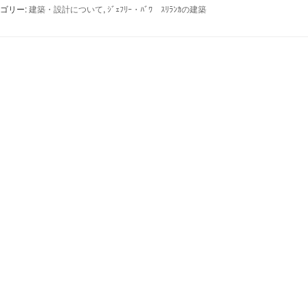
9月
9月
9月
9月
9月
9月
9月
9月
9月
9月
9月
9月
9月
9月
9月
9月
9月
10月
10月
10月
10月
10月
10月
10月
10月
10月
10月
10月
10月
10月
10月
10月
10月
10月
11月
11月
11月
11月
11月
11月
11月
11月
11月
11月
11月
11月
11月
11月
11月
11月
11月
ゴリー:
建築・設計について
,
ｼﾞｪﾌﾘｰ・ﾊﾞﾜ ｽﾘﾗﾝｶの建築