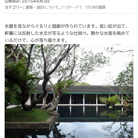
公開済み: 2015年6月3日
カテゴリー:
建築・設計について
,
ｼﾞｪﾌﾘｰ・ﾊﾞﾜ ｽﾘﾗﾝｶの建築
水盤を見ながらぐるりと廻廊が作られています。低い庇が出て、
軒裏には反射した水文が写るような仕掛け。静かな水面を眺めて
いるだけで、心が落ち着きます。