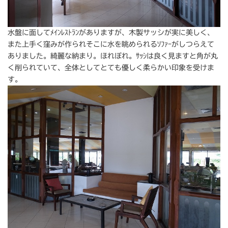
水盤に面してﾒｲﾝﾚｽﾄﾗﾝがありますが、木製サッシが実に美しく、
また上手く窪みが作られそこに水を眺められるｿﾌｧｰがしつらえて
ありました。綺麗な納まり。ほれぼれ。ｻｯｼは良く見ますと角が丸
く削られていて、全体としてとても優しく柔らかい印象を受けま
す。