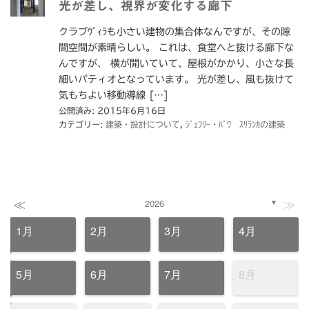
光が差し、視界が変化する廊下
クラブｳﾞｨﾗも小さい建物の集合体なんですが、その隙
間空間が素晴らしい。 これは、食堂へと抜ける廊下な
んですが、 横が開いていて、屋根がかかり、小さな長
細いパティオとなっています。 光が差し、風も抜けて
気もちよい移動導線 […]
公開済み: 2015年6月16日
カテゴリー:
建築・設計について
,
ｼﾞｪﾌﾘｰ・ﾊﾞﾜ ｽﾘﾗﾝｶの建築
≪
≫
2026
▼
1月
2月
3月
4月
5月
6月
7月
8月