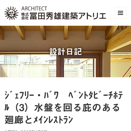
設計日記
ｼﾞｪﾌﾘｰ・ﾊﾞﾜ ﾍﾞﾝﾄﾀﾋﾞｰﾁﾎﾃ
ﾙ（3）水盤を回る庇のある
廻廊とﾒｲﾝﾚｽﾄﾗﾝ