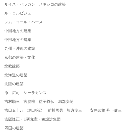
ルイス・バラガン メキシコの建築
ル・コルビジェ
レム・コール・ハース
中国地方の建築
中部地方の建築
九州・沖縄の建築
京都の建築・文化
北欧建築
北海道の建築
北陸の建築
原 広司 シーラカンス
吉村順三 宮脇檀 益子義弘 堀部安嗣
吉田五十八 堀口捨己 前川國男 坂倉準三 安井武雄 丹下健三
吉阪隆正・U研究室・象設計集団
四国の建築