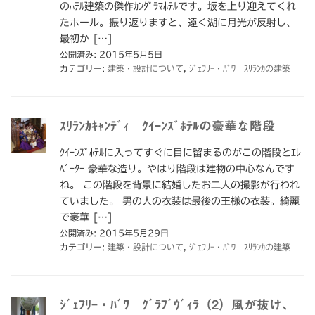
のﾎﾃﾙ建築の傑作ｶﾝﾀﾞﾗﾏﾎﾃﾙです。坂を上り迎えてくれ
たホール。振り返りますと、遠く湖に月光が反射し、
最初か […]
公開済み: 2015年5月5日
カテゴリー:
建築・設計について
,
ｼﾞｪﾌﾘｰ・ﾊﾞﾜ ｽﾘﾗﾝｶの建築
ｽﾘﾗﾝｶｷｬﾝﾃﾞｨ ｸｲｰﾝｽﾞﾎﾃﾙの豪華な階段
ｸｲｰﾝｽﾞﾎﾃﾙに入ってすぐに目に留まるのがこの階段とｴﾚ
ﾍﾞｰﾀｰ 豪華な造り。やはり階段は建物の中心なんです
ね。 この階段を背景に結婚したお二人の撮影が行われ
ていました。 男の人の衣装は最後の王様の衣装。綺麗
で豪華 […]
公開済み: 2015年5月29日
カテゴリー:
建築・設計について
,
ｼﾞｪﾌﾘｰ・ﾊﾞﾜ ｽﾘﾗﾝｶの建築
ｼﾞｪﾌﾘｰ・ﾊﾞﾜ ｸﾞﾗﾌﾞｳﾞｨﾗ（2）風が抜け、