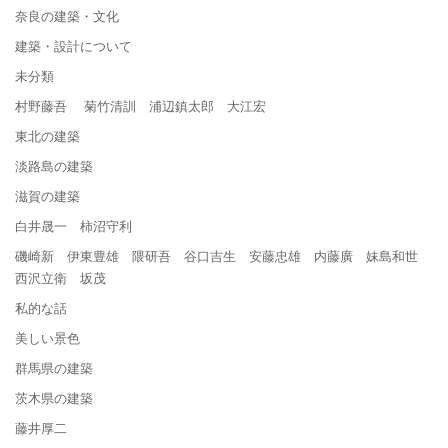
奈良の建築・文化
建築・設計について
未分類
村野藤吾 菊竹清訓 浦辺鎮太郎 大江宏
東北の建築
淡路島の建築
滋賀の建築
白井晟一 柿沼守利
磯崎新 伊東豊雄 隈研吾 谷口吉生 安藤忠雄 内藤廣 妹島和世
西沢立衛 坂茂
私的な話
美しい景色
群馬県の建築
茨木県の建築
藤井厚二