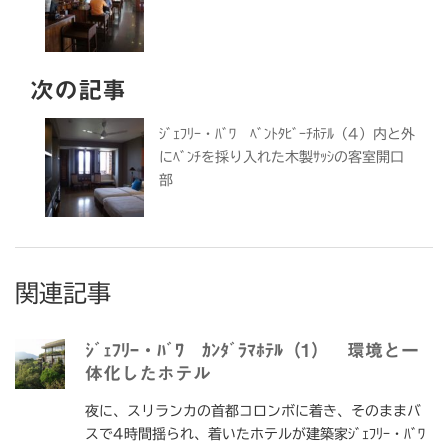
次の記事
ｼﾞｪﾌﾘｰ・ﾊﾞﾜ ﾍﾞﾝﾄﾀﾋﾞｰﾁﾎﾃﾙ（4）内と外
にﾍﾞﾝﾁを採り入れた木製ｻｯｼの客室開口
部
関連記事
ｼﾞｪﾌﾘｰ・ﾊﾞﾜ ｶﾝﾀﾞﾗﾏﾎﾃﾙ（1） 環境と一
体化したホテル
夜に、スリランカの首都コロンボに着き、そのままバ
スで4時間揺られ、着いたホテルが建築家ｼﾞｪﾌﾘｰ・ﾊﾞﾜ