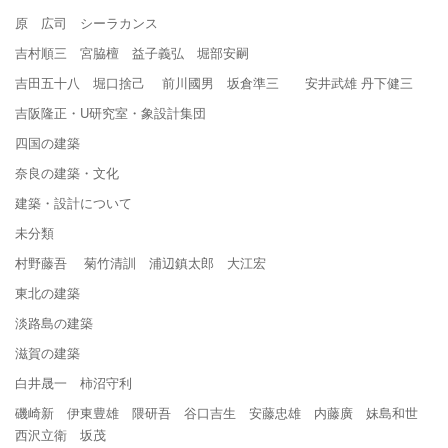
原 広司 シーラカンス
吉村順三 宮脇檀 益子義弘 堀部安嗣
吉田五十八 堀口捨己 前川國男 坂倉準三 安井武雄 丹下健三
吉阪隆正・U研究室・象設計集団
四国の建築
奈良の建築・文化
建築・設計について
未分類
村野藤吾 菊竹清訓 浦辺鎮太郎 大江宏
東北の建築
淡路島の建築
滋賀の建築
白井晟一 柿沼守利
磯崎新 伊東豊雄 隈研吾 谷口吉生 安藤忠雄 内藤廣 妹島和世
西沢立衛 坂茂