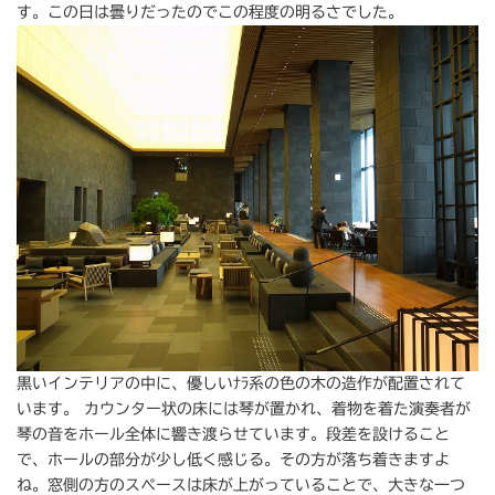
す。この日は曇りだったのでこの程度の明るさでした。
黒いインテリアの中に、優しいﾅﾗ系の色の木の造作が配置されて
います。 カウンター状の床には琴が置かれ、着物を着た演奏者が
琴の音をホール全体に響き渡らせています。段差を設けること
で、ホールの部分が少し低く感じる。その方が落ち着きますよ
ね。窓側の方のスペースは床が上がっていることで、大きな一つ