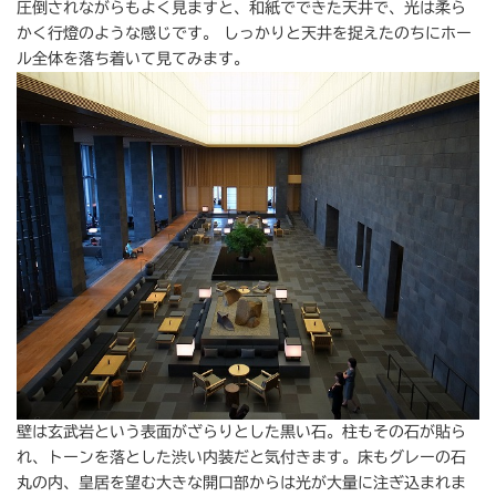
圧倒されながらもよく見ますと、和紙でできた天井で、光は柔ら
かく行燈のような感じです。 しっかりと天井を捉えたのちにホー
ル全体を落ち着いて見てみます。
壁は玄武岩という表面がざらりとした黒い石。柱もその石が貼ら
れ、トーンを落とした渋い内装だと気付きます。床もグレーの石
丸の内、皇居を望む大きな開口部からは光が大量に注ぎ込まれま