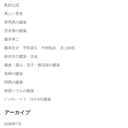
私的な話
美しい景色
群馬県の建築
茨木県の建築
藤井厚二
藤本壮介 平田晃久 中村拓志 石上純也
軽井沢の建築・文化
鎌倉・葉山・逗子・横須賀の建築
長崎の建築
関西の建築
韓国ソウルの建築
ｼﾞｪﾌﾘｰ・ﾊﾞﾜ ｽﾘﾗﾝｶの建築
アーカイブ
2026年7月