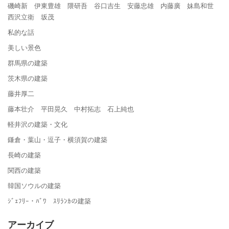
磯崎新 伊東豊雄 隈研吾 谷口吉生 安藤忠雄 内藤廣 妹島和世
西沢立衛 坂茂
私的な話
美しい景色
群馬県の建築
茨木県の建築
藤井厚二
藤本壮介 平田晃久 中村拓志 石上純也
軽井沢の建築・文化
鎌倉・葉山・逗子・横須賀の建築
長崎の建築
関西の建築
韓国ソウルの建築
ｼﾞｪﾌﾘｰ・ﾊﾞﾜ ｽﾘﾗﾝｶの建築
アーカイブ