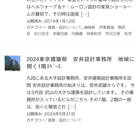
はヘルツォーグ＆ド・ムーロン設計の家具ショールー
ムが最初で、その時は面食 […]
公開済み: 2014年1月12日
カテゴリー:
建築・設計について
,
磯崎新 伊東豊雄 隈研
吾 谷口吉生 安藤忠雄 内藤廣 妹島和世 西沢立衛 坂茂
2024東京建築祭 安井設計事務所 地域に
開く1階ｽﾍﾟｰｽ
九段にある大手設計事務所、安井建築設計事務所を訪
問 安井設計事務所の始まりは、安井武雄からです。 今
は3代目 沢山の大きな建築を設計しています。 その事
務所が入っているビルがこちら その1階、2階の一部
は、街へと解放され […]
公開済み: 2024年5月31日
カテゴリー:
建築・設計について