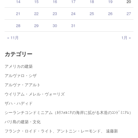
14
15
16
17
18
19
20
21
22
23
24
25
26
27
28
29
30
31
« 11月
1月 »
カテゴリー
アメリカの建築
アルヴァロ・シザ
アルヴァ・アアルト
ウイリアム・メレル・ヴォーリズ
ザハ・ハディド
シーランチコンドミニアム（ｶﾘﾌｫﾙﾆｱの海岸に拡がる木造のｺﾝﾄﾞﾐﾆｱﾑ）
バリ島の建築・文化
フランク・ロイド・ライト、アントニン・レーモンド、 遠藤新