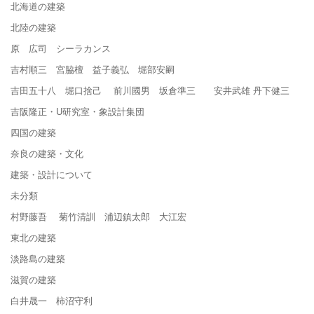
北海道の建築
北陸の建築
原 広司 シーラカンス
吉村順三 宮脇檀 益子義弘 堀部安嗣
吉田五十八 堀口捨己 前川國男 坂倉準三 安井武雄 丹下健三
吉阪隆正・U研究室・象設計集団
四国の建築
奈良の建築・文化
建築・設計について
未分類
村野藤吾 菊竹清訓 浦辺鎮太郎 大江宏
東北の建築
淡路島の建築
滋賀の建築
白井晟一 柿沼守利