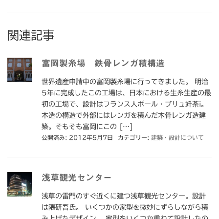
関連記事
富岡製糸場 鉄骨レンガ積構造
世界遺産申請中の富岡製糸場に行ってきました。 明治
5年に完成したこの工場は、日本における生糸生産の最
初の工場で、設計はフランス人ポール・ブリュ竏茶i。
木造の構造で外部にはレンガを積んだ木骨レンガ造建
築。そもそも富岡にこの […]
公開済み: 2012年5月7日
カテゴリー:
建築・設計について
浅草観光センター
浅草の雷門のすぐ近くに建つ浅草観光センター。設計
は隈研吾氏。 いくつかの家型を微妙にずらしながら積
み上げたデザイン。 家型をいくつか重ねて設計したの