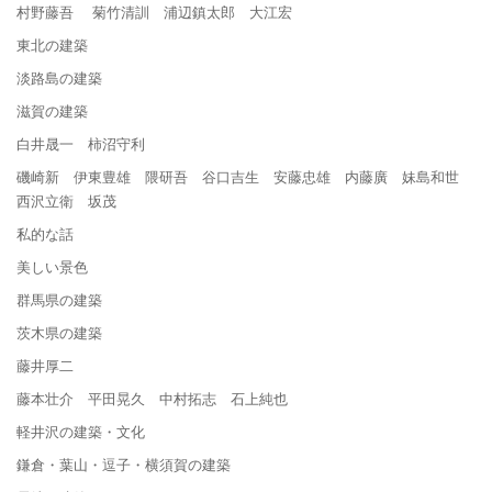
村野藤吾 菊竹清訓 浦辺鎮太郎 大江宏
東北の建築
淡路島の建築
滋賀の建築
白井晟一 柿沼守利
磯崎新 伊東豊雄 隈研吾 谷口吉生 安藤忠雄 内藤廣 妹島和世
西沢立衛 坂茂
私的な話
美しい景色
群馬県の建築
茨木県の建築
藤井厚二
藤本壮介 平田晃久 中村拓志 石上純也
軽井沢の建築・文化
鎌倉・葉山・逗子・横須賀の建築