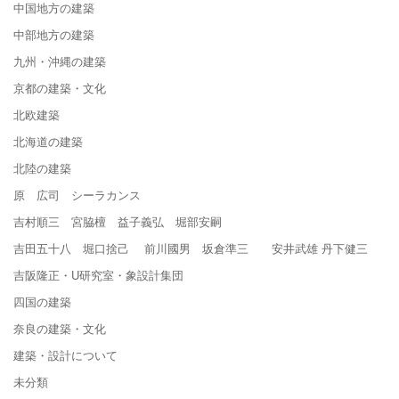
中国地方の建築
中部地方の建築
九州・沖縄の建築
京都の建築・文化
北欧建築
北海道の建築
北陸の建築
原 広司 シーラカンス
吉村順三 宮脇檀 益子義弘 堀部安嗣
吉田五十八 堀口捨己 前川國男 坂倉準三 安井武雄 丹下健三
吉阪隆正・U研究室・象設計集団
四国の建築
奈良の建築・文化
建築・設計について
未分類