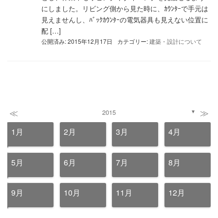
にしました。リビング側から見た時に、ｶｳﾝﾀｰで手元は
見えませんし、ﾊﾞｯｸｶｳﾝﾀｰの電気器具も見えない位置に
配 […]
公開済み: 2015年12月17日
カテゴリー:
建築・設計について
≪
≫
2015
▼
1月
2月
3月
4月
5月
6月
7月
8月
9月
10月
11月
12月