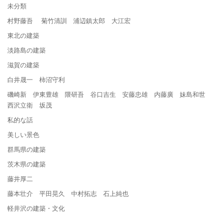
未分類
村野藤吾 菊竹清訓 浦辺鎮太郎 大江宏
東北の建築
淡路島の建築
滋賀の建築
白井晟一 柿沼守利
磯崎新 伊東豊雄 隈研吾 谷口吉生 安藤忠雄 内藤廣 妹島和世
西沢立衛 坂茂
私的な話
美しい景色
群馬県の建築
茨木県の建築
藤井厚二
藤本壮介 平田晃久 中村拓志 石上純也
軽井沢の建築・文化