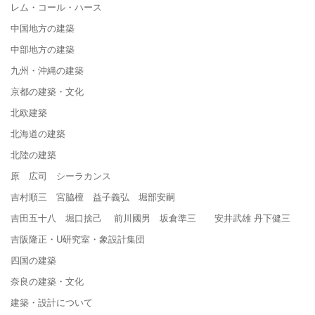
レム・コール・ハース
中国地方の建築
中部地方の建築
九州・沖縄の建築
京都の建築・文化
北欧建築
北海道の建築
北陸の建築
原 広司 シーラカンス
吉村順三 宮脇檀 益子義弘 堀部安嗣
吉田五十八 堀口捨己 前川國男 坂倉準三 安井武雄 丹下健三
吉阪隆正・U研究室・象設計集団
四国の建築
奈良の建築・文化
建築・設計について