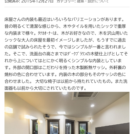
公開済み: 2015年12月27日
カテゴリー:
建築・設計について
床屋さんの内装も最近はいろいろなバリエーションがあります。
昔の明るくて清潔な感じから、木やタイルを用いたシックで重厚
な内装まで様々。ﾀﾅｶｵｰﾅｰは、木がお好きなので、木を沢山用いた
シックな大人の床屋を最初イメージしましたが、もうすでに過去
の店舗で試みられたそうで、今ではシンプルが一番と言われまし
た。そこで、洗面台の高さまではﾀﾞｰｸﾌﾞﾗｳﾝの木壁仕上げとしてそ
れから上についてはとにかく明るくシンプルな内装としていま
す。外部の開口部はこだわりを持った木製断熱サッシ。外軒裏の
焼杉の色に合わせています。内装の木の部分もそのサッシの色に
合わせました。 大切な椅子は以前から持たれていたもの。また洗
面器も以前から大切にされていたものです。