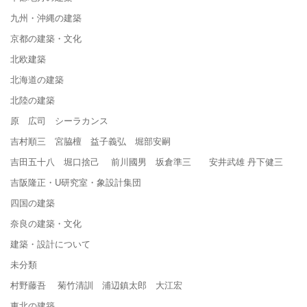
九州・沖縄の建築
京都の建築・文化
北欧建築
北海道の建築
北陸の建築
原 広司 シーラカンス
吉村順三 宮脇檀 益子義弘 堀部安嗣
吉田五十八 堀口捨己 前川國男 坂倉準三 安井武雄 丹下健三
吉阪隆正・U研究室・象設計集団
四国の建築
奈良の建築・文化
建築・設計について
未分類
村野藤吾 菊竹清訓 浦辺鎮太郎 大江宏
東北の建築