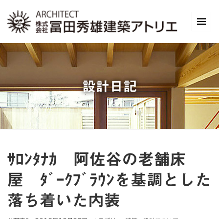
設計日記
ｻﾛﾝﾀﾅｶ 阿佐谷の老舗床
屋 ﾀﾞｰｸﾌﾞﾗｳﾝを基調とした
落ち着いた内装