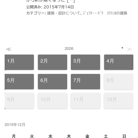
から軒が無くなった […]
公開済み: 2015年7月14日
カテゴリー:
建築・設計について
,
ｼﾞｪﾌﾘｰ・ﾊﾞﾜ ｽﾘﾗﾝｶの建築
≪
≫
2026
▼
1月
2月
3月
4月
5月
6月
7月
8月
9月
10月
11月
12月
2015年12月
月
火
水
木
金
土
日