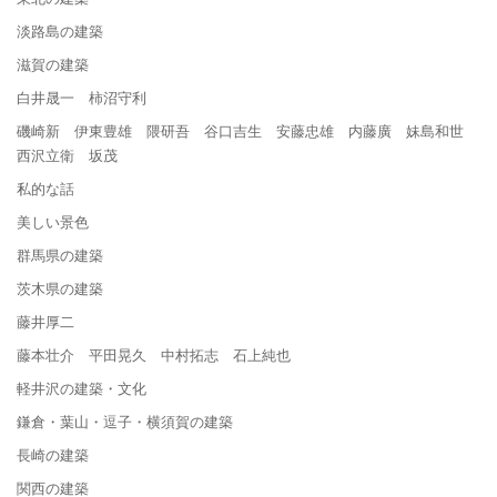
淡路島の建築
滋賀の建築
白井晟一 柿沼守利
磯崎新 伊東豊雄 隈研吾 谷口吉生 安藤忠雄 内藤廣 妹島和世
西沢立衛 坂茂
私的な話
美しい景色
群馬県の建築
茨木県の建築
藤井厚二
藤本壮介 平田晃久 中村拓志 石上純也
軽井沢の建築・文化
鎌倉・葉山・逗子・横須賀の建築
長崎の建築
関西の建築