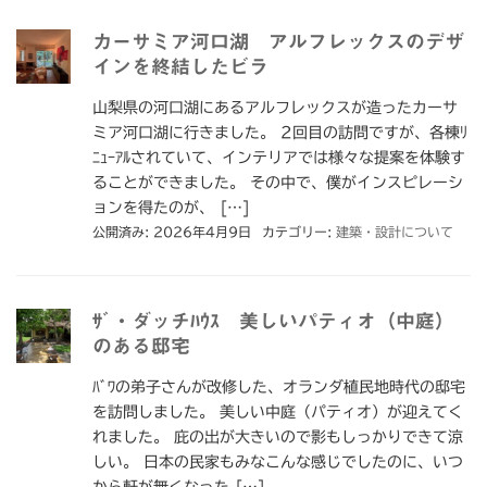
カーサミア河口湖 アルフレックスのデザ
インを終結したビラ
山梨県の河口湖にあるアルフレックスが造ったカーサ
ミア河口湖に行きました。 2回目の訪問ですが、各棟ﾘ
ﾆｭｰｱﾙされていて、インテリアでは様々な提案を体験す
ることができました。 その中で、僕がインスピレーシ
ョンを得たのが、 […]
公開済み: 2026年4月9日
カテゴリー:
建築・設計について
ｻﾞ・ダッチﾊｳｽ 美しいパティオ（中庭）
のある邸宅
ﾊﾞﾜの弟子さんが改修した、オランダ植民地時代の邸宅
を訪問しました。 美しい中庭（パティオ）が迎えてく
れました。 庇の出が大きいので影もしっかりできて涼
しい。 日本の民家もみなこんな感じでしたのに、いつ