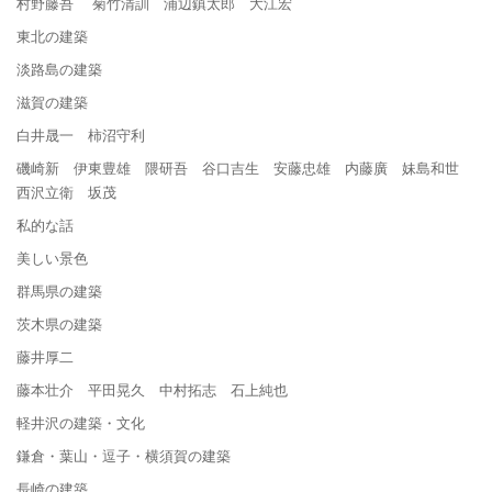
村野藤吾 菊竹清訓 浦辺鎮太郎 大江宏
東北の建築
淡路島の建築
滋賀の建築
白井晟一 柿沼守利
磯崎新 伊東豊雄 隈研吾 谷口吉生 安藤忠雄 内藤廣 妹島和世
西沢立衛 坂茂
私的な話
美しい景色
群馬県の建築
茨木県の建築
藤井厚二
藤本壮介 平田晃久 中村拓志 石上純也
軽井沢の建築・文化
鎌倉・葉山・逗子・横須賀の建築
長崎の建築