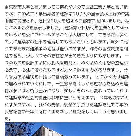
東京都市大学と言いましても慣れないので武蔵工業大学と言いま
すが、この武工大学出身者の建築家100人の展示会が上野の森美
術館で開催され、連日200人を超えるお客様で賑わいました。私
もパネル2枚を展示しました。 建築家が日頃何を生業としてやっ
ているかを公にアピールすることは大切でして、できるだけ多く
の人に建築家の仕事を理解してもらいたいと思います。海外に比
べてまだまだ建築家の地位は低いのですが、昨今の国立競技場問
題を含め、少しづつその存在感が出てきたようにも感じます。 一
つのものを設計するには膨大な時間と、めくるめく思想の整理が
必要で、必死に考えたものほど人々に訴える力がありますし、そ
んな力ある建物を目指して皆頑張っています。 とにかく街は建築
で埋められていくわけで、一生懸命考えしかも遊び心を込めた建
物が多いほど街は豊かになり、楽しいものへと変わっていくわけ
で建築家の社会的責任は非常に重いと考えます。 今年も残すこと
わずかですが、、多くの先輩、後輩の手掛けた建築を見て今年の
反省を含め来年に向けてまた新しい挑戦をしていこうと思いまし
た。