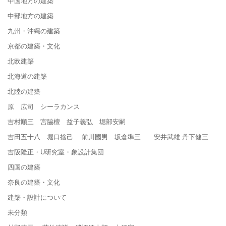
中国地方の建築
中部地方の建築
九州・沖縄の建築
京都の建築・文化
北欧建築
北海道の建築
北陸の建築
原 広司 シーラカンス
吉村順三 宮脇檀 益子義弘 堀部安嗣
吉田五十八 堀口捨己 前川國男 坂倉準三 安井武雄 丹下健三
吉阪隆正・U研究室・象設計集団
四国の建築
奈良の建築・文化
建築・設計について
未分類