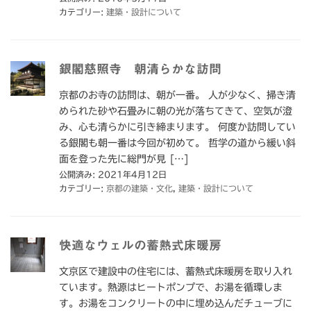
カテゴリー:
建築・設計について
銀閣慈照寺 朝清らかな訪問
京都のお寺の訪問は、朝が一番。 人が少なく、掃き清
められた砂や石畳みに朝の光が落ちてきて、空気が澄
み、心も清らかに引き締まります。 何度か訪問してい
る銀閣も朝一番は今回が初めて。 哲学の道から緩い斜
面を登った先に総門が見 […]
公開済み: 2021年4月12日
カテゴリー:
京都の建築・文化
,
建築・設計について
快適なウェルの蓄熱式床暖房
文京区で建設中の住宅には、蓄熱式床暖房を取り入れ
ています。熱源はヒートポンプで、お湯を循環しま
す。お湯をコンクリートの中に埋め込んだチューブに