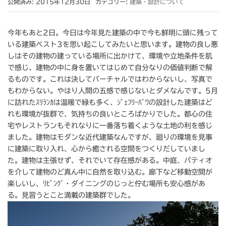
公開済み: 2015年12月30日
カテゴリー:
建築・設計について
今年もあと2日。今日は今年見た建築の中で今も鮮明に頭に残って
いる建築ベスト3を思い起こしてみたいと思います。建物の良し悪
しはその建物の建っている場所に出かけて、環境や立地条件を肌
で感じ、建物の中に身を置いてはじめて自分なりの価値判断で解
るものです。これは決してバーチャルではわからないし、写真で
もわからない。やはり人間の五感で感じないとダメなんです。5月
に訪れたｽﾘﾗﾝｶは温暖で緑も多く、ｼﾞｪﾌﾘｰﾊﾞﾜの設計した建築はど
れも環境が抜群で、気持ちの良いところばかりでした。都心の住
宅やレストランもそれなりに一番落ち着くような土地の利を感じ
ました。建物はモダンな近代建築なんですが、廻りの環境を見事
に建築に取り入れ、心から癒される空間をつくりだしていまし
た。建物は主張せず、それでいて存在感がある。中庭、パティオ
を介して建物のど真ん中に自然を取り込む。廊下など移動空間が
楽しいし、ﾘﾋﾞﾝｸﾞ・ダイニングのじっと佇む場所も安心感があ
る。見習うとこと満載の建築群でした。