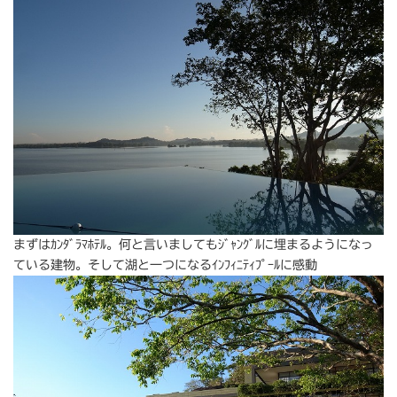
まずはｶﾝﾀﾞﾗﾏﾎﾃﾙ。何と言いましてもｼﾞｬﾝｸﾞﾙに埋まるようになっ
ている建物。そして湖と一つになるｲﾝﾌｨﾆﾃｨﾌﾟｰﾙに感動