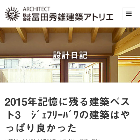
設計日記
2015年記憶に残る建築ベス
ト3 ｼﾞｪﾌﾘｰﾊﾞﾜの建築はや
っぱり良かった