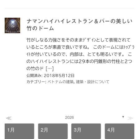
ナマンハイハイレストラン＆バーの美しい
竹のドーム
竹がしなる力強さをそのままﾃﾞｻﾞｲﾝとして表現されて
いるところが素直で良いですね。 このドームにはﾄｯﾌﾟﾗ
ｲﾄが付いているので、内部は、とても明るいです。 こ
のハイハイレストランには29本の円錐形の竹柱と2つ
の竹のド […]
公開済み: 2018年5月12日
カテゴリー:
ベトナムの建築
,
建築・設計について
≪
≫
2026
▼
1月
2月
3月
4月