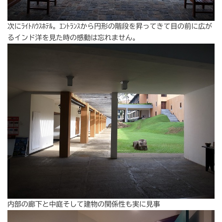
次にﾗｲﾄﾊｳｽﾎﾃﾙ。ｴﾝﾄﾗﾝｽから円形の階段を昇ってきて目の前に広が
るインド洋を見た時の感動は忘れません。
内部の廊下と中庭そして建物の関係性も実に見事