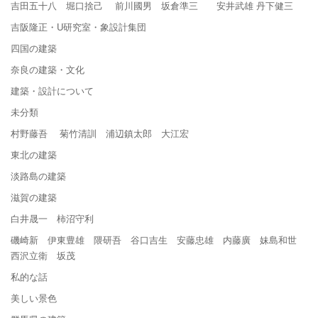
吉田五十八 堀口捨己 前川國男 坂倉準三 安井武雄 丹下健三
吉阪隆正・U研究室・象設計集団
四国の建築
奈良の建築・文化
建築・設計について
未分類
村野藤吾 菊竹清訓 浦辺鎮太郎 大江宏
東北の建築
淡路島の建築
滋賀の建築
白井晟一 柿沼守利
磯崎新 伊東豊雄 隈研吾 谷口吉生 安藤忠雄 内藤廣 妹島和世
西沢立衛 坂茂
私的な話
美しい景色