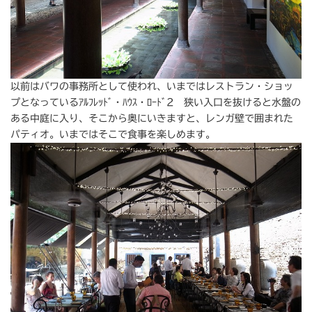
以前はバワの事務所として使われ、いまではレストラン・ショッ
プとなっているｱﾙﾌﾚｯﾄﾞ・ﾊｳｽ・ﾛｰﾄﾞ2 狭い入口を抜けると水盤の
ある中庭に入り、そこから奥にいきますと、レンガ壁で囲まれた
パティオ。いまではそこで食事を楽しめます。