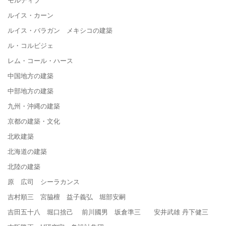
ルイス・カーン
ルイス・バラガン メキシコの建築
ル・コルビジェ
レム・コール・ハース
中国地方の建築
中部地方の建築
九州・沖縄の建築
京都の建築・文化
北欧建築
北海道の建築
北陸の建築
原 広司 シーラカンス
吉村順三 宮脇檀 益子義弘 堀部安嗣
吉田五十八 堀口捨己 前川國男 坂倉準三 安井武雄 丹下健三