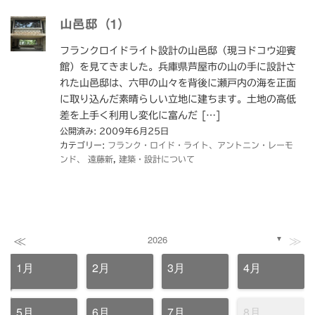
山邑邸（1）
フランクロイドライト設計の山邑邸（現ヨドコウ迎賓
館）を見てきました。兵庫県芦屋市の山の手に設計さ
れた山邑邸は、六甲の山々を背後に瀬戸内の海を正面
に取り込んだ素晴らしい立地に建ちます。土地の高低
差を上手く利用し変化に富んだ […]
公開済み: 2009年6月25日
カテゴリー:
フランク・ロイド・ライト、アントニン・レーモ
ンド、 遠藤新
,
建築・設計について
≪
≫
2026
▼
1月
2月
3月
4月
5月
6月
7月
8月