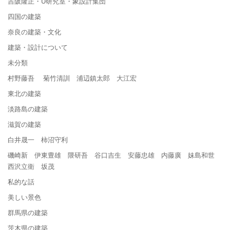
吉阪隆正・U研究室・象設計集団
四国の建築
奈良の建築・文化
建築・設計について
未分類
村野藤吾 菊竹清訓 浦辺鎮太郎 大江宏
東北の建築
淡路島の建築
滋賀の建築
白井晟一 柿沼守利
磯崎新 伊東豊雄 隈研吾 谷口吉生 安藤忠雄 内藤廣 妹島和世
西沢立衛 坂茂
私的な話
美しい景色
群馬県の建築
茨木県の建築