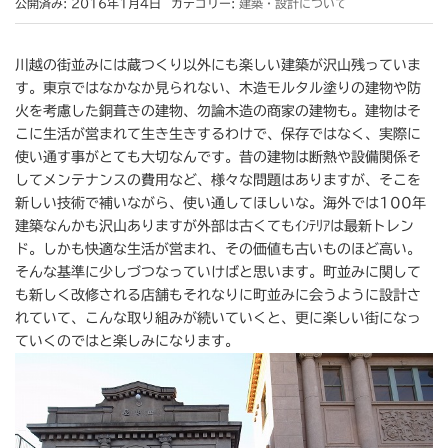
公開済み: 2016年1月4日
カテゴリー:
建築・設計について
川越の街並みには蔵つくり以外にも楽しい建築が沢山残っていま
す。東京ではなかなか見られない、木造モルタル塗りの建物や防
火を考慮した銅葺きの建物、勿論木造の商家の建物も。建物はそ
こに生活が営まれて生き生きするわけで、保存ではなく、実際に
使い通す事がとても大切なんです。昔の建物は断熱や設備関係そ
してメンテナンスの費用など、様々な問題はありますが、そこを
新しい技術で補いながら、使い通してほしいな。海外では100年
建築なんかも沢山ありますが外部は古くてもｲﾝﾃﾘｱは最新トレン
ド。しかも快適な生活が営まれ、その価値も古いものほど高い。
そんな基準に少しづつなっていけばと思います。町並みに関して
も新しく改修される店舗もそれなりに町並みに会うように設計さ
れていて、こんな取り組みが続いていくと、更に楽しい街になっ
ていくのではと楽しみになります。