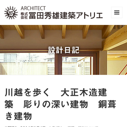
設計日記
川越を歩く 大正木造建
築 彫りの深い建物 銅葺
き建物