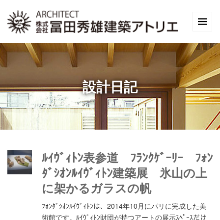
設計日記
ﾙｲｳﾞｨﾄﾝ表参道 ﾌﾗﾝｸｹﾞｰﾘｰ ﾌｫﾝ
ﾀﾞｼｵﾝﾙｲｳﾞｨﾄﾝ建築展 氷山の上
に架かるガラスの帆
ﾌｫﾝﾀﾞｼｵﾝﾙｲｳﾞｨﾄﾝは、2014年10月にパリに完成した美
術館です。ﾙｲｳﾞｨﾄﾝ財団が持つアートの展示ｽﾍﾟｰｽだけ