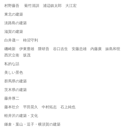
村野藤吾 菊竹清訓 浦辺鎮太郎 大江宏
東北の建築
淡路島の建築
滋賀の建築
白井晟一 柿沼守利
磯崎新 伊東豊雄 隈研吾 谷口吉生 安藤忠雄 内藤廣 妹島和世
西沢立衛 坂茂
私的な話
美しい景色
群馬県の建築
茨木県の建築
藤井厚二
藤本壮介 平田晃久 中村拓志 石上純也
軽井沢の建築・文化
鎌倉・葉山・逗子・横須賀の建築