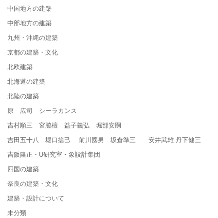
中国地方の建築
中部地方の建築
九州・沖縄の建築
京都の建築・文化
北欧建築
北海道の建築
北陸の建築
原 広司 シーラカンス
吉村順三 宮脇檀 益子義弘 堀部安嗣
吉田五十八 堀口捨己 前川國男 坂倉準三 安井武雄 丹下健三
吉阪隆正・U研究室・象設計集団
四国の建築
奈良の建築・文化
建築・設計について
未分類