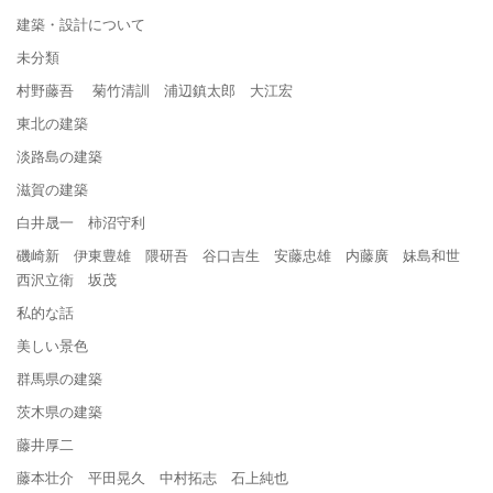
建築・設計について
未分類
村野藤吾 菊竹清訓 浦辺鎮太郎 大江宏
東北の建築
淡路島の建築
滋賀の建築
白井晟一 柿沼守利
磯崎新 伊東豊雄 隈研吾 谷口吉生 安藤忠雄 内藤廣 妹島和世
西沢立衛 坂茂
私的な話
美しい景色
群馬県の建築
茨木県の建築
藤井厚二
藤本壮介 平田晃久 中村拓志 石上純也