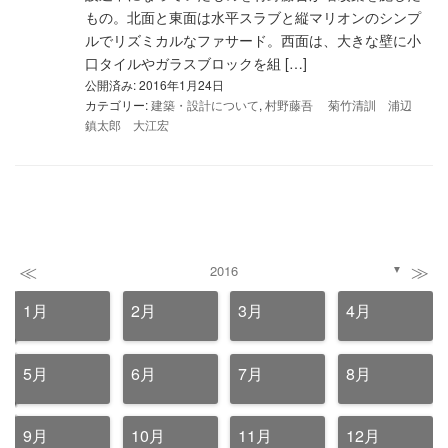
もの。北面と東面は水平スラブと縦マリオンのシンプ
ルでリズミカルなファサード。西面は、大きな壁に小
口タイルやガラスブロックを組 […]
公開済み: 2016年1月24日
カテゴリー:
建築・設計について
,
村野藤吾 菊竹清訓 浦辺
鎮太郎 大江宏
≪
≫
2016
▼
1月
2月
3月
4月
5月
6月
7月
8月
9月
10月
11月
12月