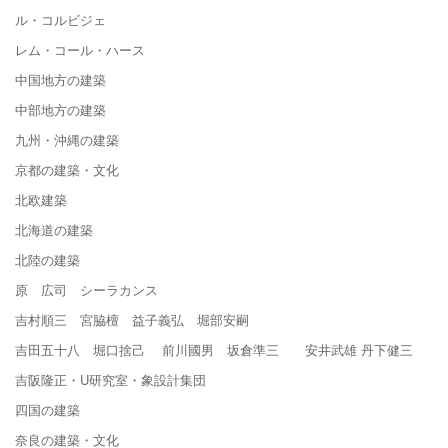
ル・コルビジェ
レム・コール・ハース
中国地方の建築
中部地方の建築
九州・沖縄の建築
京都の建築・文化
北欧建築
北海道の建築
北陸の建築
原 広司 シーラカンス
吉村順三 宮脇檀 益子義弘 堀部安嗣
吉田五十八 堀口捨己 前川國男 坂倉準三 安井武雄 丹下健三
吉阪隆正・U研究室・象設計集団
四国の建築
奈良の建築・文化