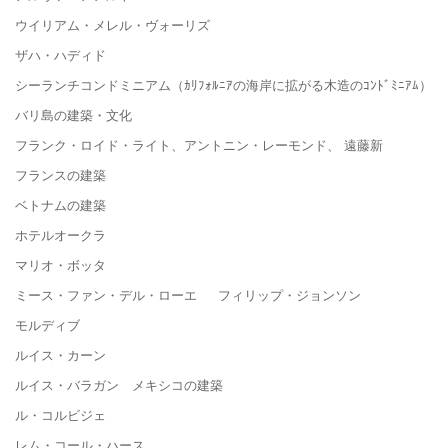
ウイリアム・メレル・ヴォーリズ
ザハ・ハディド
シーランチコンドミニアム（ｶﾘﾌｫﾙﾆｱの海岸に拡がる木造のｺﾝﾄﾞﾐﾆｱﾑ）
バリ島の建築・文化
フランク・ロイド・ライト、アントニン・レーモンド、 遠藤新
フランスの建築
ベトナムの建築
ホテルオークラ
マリオ・ボッタ
ミース・ファン・デル・ローエ フィリップ・ジョンソン
モルディブ
ルイス・カーン
ルイス・バラガン メキシコの建築
ル・コルビジェ
レム・コール・ハース