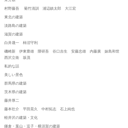
村野藤吾 菊竹清訓 浦辺鎮太郎 大江宏
東北の建築
淡路島の建築
滋賀の建築
白井晟一 柿沼守利
磯崎新 伊東豊雄 隈研吾 谷口吉生 安藤忠雄 内藤廣 妹島和世
西沢立衛 坂茂
私的な話
美しい景色
群馬県の建築
茨木県の建築
藤井厚二
藤本壮介 平田晃久 中村拓志 石上純也
軽井沢の建築・文化
鎌倉・葉山・逗子・横須賀の建築