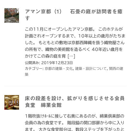
アマン京都（1） 石畳の庭が訪問者を癒
す
この11月にオープンしたアマン京都。 このホテルが
計画されオープンするまで、10年以上の歳月がたちま
した。 もともとの敷地は京都西陣織を扱う織物屋さん
の所有で、織物の美術館を造るべく 40年近い歳月を
かけてこの森の庭を育 […]
公開済み: 2019年12月23日
カテゴリー:
京都の建築・文化
,
建築・設計について
,
関西の建
築
床の段差を設け、拡がりを感じさせる会員
食堂 綿業会館
1階吹抜けﾎｰﾙに接して右奥にあるのが、綿業倶楽部の
会員の為の食堂です。 階段脇の開口部扉から中に入り
ます。 大きな食堂部分は、数段ステップを下がったと