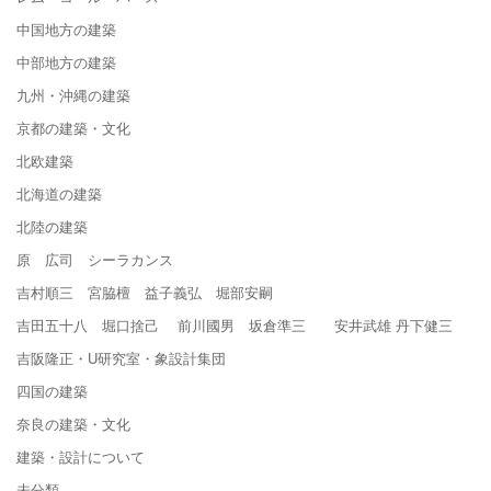
中国地方の建築
中部地方の建築
九州・沖縄の建築
京都の建築・文化
北欧建築
北海道の建築
北陸の建築
原 広司 シーラカンス
吉村順三 宮脇檀 益子義弘 堀部安嗣
吉田五十八 堀口捨己 前川國男 坂倉準三 安井武雄 丹下健三
吉阪隆正・U研究室・象設計集団
四国の建築
奈良の建築・文化
建築・設計について
未分類