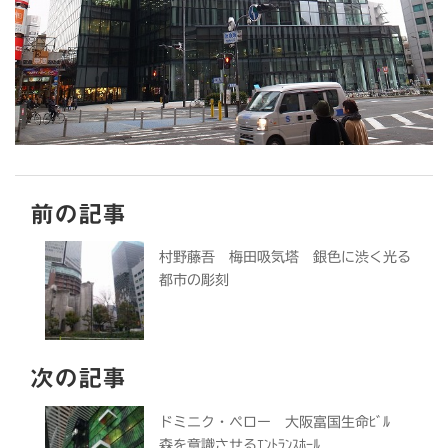
前の記事
村野藤吾 梅田吸気塔 銀色に渋く光る
都市の彫刻
次の記事
ドミニク・ペロー 大阪富国生命ﾋﾞﾙ
森を意識させるｴﾝﾄﾗﾝｽﾎｰﾙ