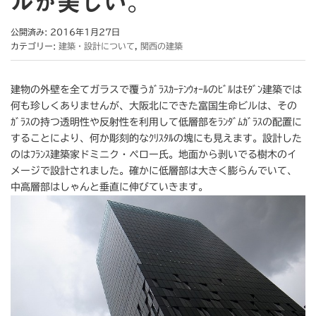
ルが美しい。
公開済み: 2016年1月27日
カテゴリー:
建築・設計について
,
関西の建築
建物の外壁を全てガラスで覆うｶﾞﾗｽｶｰﾃﾝｳｫｰﾙのﾋﾞﾙはﾓﾀﾞﾝ建築では
何も珍しくありませんが、大阪北にできた富国生命ビルは、その
ｶﾞﾗｽの持つ透明性や反射性を利用して低層部をﾗﾝﾀﾞﾑｶﾞﾗｽの配置に
することにより、何か彫刻的なｸﾘｽﾀﾙの塊にも見えます。設計した
のはﾌﾗﾝｽ建築家ドミニク・ペロー氏。地面から剥いでる樹木のイ
メージで設計されました。確かに低層部は大きく膨らんでいて、
中高層部はしゃんと垂直に伸びていきます。