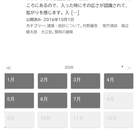
ころにあるので、入った時にその広さが認識されて、
拡がりを感じます。入 […]
公開済み: 2016年10月1日
カテゴリー:
建築・設計について
,
村野藤吾 菊竹清訓 浦辺
鎮太郎 大江宏
,
関西の建築
≪
≫
2026
▼
1月
2月
3月
4月
5月
6月
7月
8月
9月
10月
11月
12月