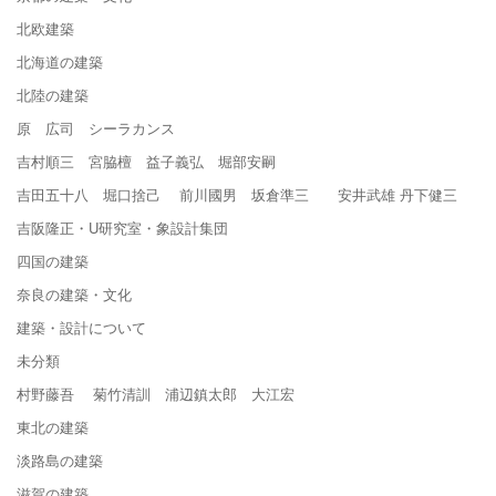
北欧建築
北海道の建築
北陸の建築
原 広司 シーラカンス
吉村順三 宮脇檀 益子義弘 堀部安嗣
吉田五十八 堀口捨己 前川國男 坂倉準三 安井武雄 丹下健三
吉阪隆正・U研究室・象設計集団
四国の建築
奈良の建築・文化
建築・設計について
未分類
村野藤吾 菊竹清訓 浦辺鎮太郎 大江宏
東北の建築
淡路島の建築
滋賀の建築