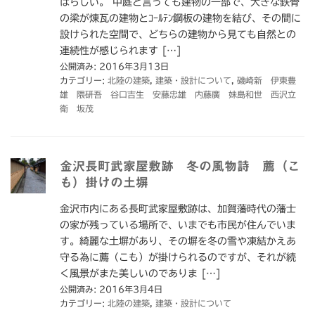
ばらしい。 中庭と言っても建物の一部で、大きな鉄骨
の梁が煉瓦の建物とｺｰﾙﾃﾝ鋼板の建物を結び、その間に
設けられた空間で、どちらの建物から見ても自然との
連続性が感じられます […]
公開済み: 2016年3月13日
カテゴリー:
北陸の建築
,
建築・設計について
,
磯崎新 伊東豊
雄 隈研吾 谷口吉生 安藤忠雄 内藤廣 妹島和世 西沢立
衛 坂茂
金沢長町武家屋敷跡 冬の風物詩 薦（こ
も）掛けの土塀
金沢市内にある長町武家屋敷跡は、加賀藩時代の藩士
の家が残っている場所で、いまでも市民が住んでいま
す。綺麗な土塀があり、その塀を冬の雪や凍結かえあ
守る為に薦（こも）が掛けられるのですが、それが続
く風景がまた美しいのでありま […]
公開済み: 2016年3月4日
カテゴリー:
北陸の建築
,
建築・設計について