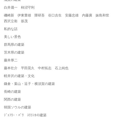
白井晟一 柿沼守利
磯崎新 伊東豊雄 隈研吾 谷口吉生 安藤忠雄 内藤廣 妹島和世
西沢立衛 坂茂
私的な話
美しい景色
群馬県の建築
茨木県の建築
藤井厚二
藤本壮介 平田晃久 中村拓志 石上純也
軽井沢の建築・文化
鎌倉・葉山・逗子・横須賀の建築
長崎の建築
関西の建築
韓国ソウルの建築
ｼﾞｪﾌﾘｰ・ﾊﾞﾜ ｽﾘﾗﾝｶの建築