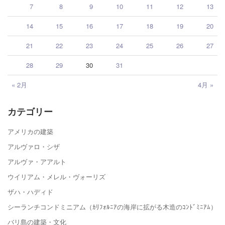
7
8
9
10
11
12
13
14
15
16
17
18
19
20
21
22
23
24
25
26
27
28
29
30
31
« 2月
4月 »
カテゴリー
アメリカの建築
アルヴァロ・シザ
アルヴァ・アアルト
ウイリアム・メレル・ヴォーリズ
ザハ・ハディド
シーランチコンドミニアム（ｶﾘﾌｫﾙﾆｱの海岸に拡がる木造のｺﾝﾄﾞﾐﾆｱﾑ）
バリ島の建築・文化