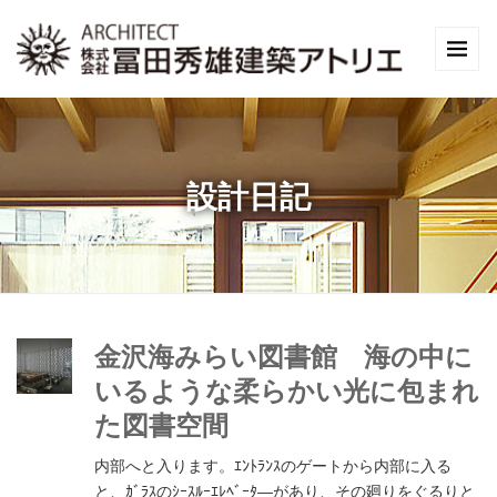
設計日記
金沢海みらい図書館 海の中に
いるような柔らかい光に包まれ
た図書空間
内部へと入ります。ｴﾝﾄﾗﾝｽのゲートから内部に入る
と、ｶﾞﾗｽのｼｰｽﾙｰｴﾚﾍﾞｰﾀ―があり、その廻りをぐるりと