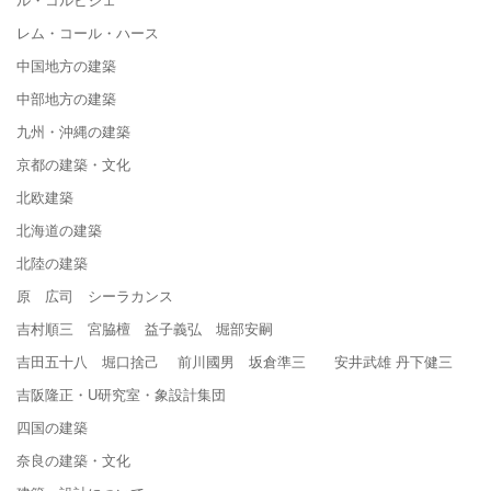
レム・コール・ハース
中国地方の建築
中部地方の建築
九州・沖縄の建築
京都の建築・文化
北欧建築
北海道の建築
北陸の建築
原 広司 シーラカンス
吉村順三 宮脇檀 益子義弘 堀部安嗣
吉田五十八 堀口捨己 前川國男 坂倉準三 安井武雄 丹下健三
吉阪隆正・U研究室・象設計集団
四国の建築
奈良の建築・文化