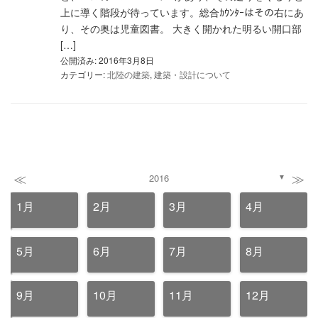
上に導く階段が待っています。総合ｶｳﾝﾀｰはその右にあ
り、その奥は児童図書。 大きく開かれた明るい開口部
[…]
公開済み: 2016年3月8日
カテゴリー:
北陸の建築
,
建築・設計について
≪
≫
2016
▼
1月
2月
3月
4月
5月
6月
7月
8月
9月
10月
11月
12月