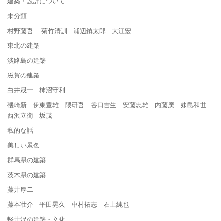
建築・設計について
未分類
村野藤吾 菊竹清訓 浦辺鎮太郎 大江宏
東北の建築
淡路島の建築
滋賀の建築
白井晟一 柿沼守利
磯崎新 伊東豊雄 隈研吾 谷口吉生 安藤忠雄 内藤廣 妹島和世
西沢立衛 坂茂
私的な話
美しい景色
群馬県の建築
茨木県の建築
藤井厚二
藤本壮介 平田晃久 中村拓志 石上純也
軽井沢の建築・文化