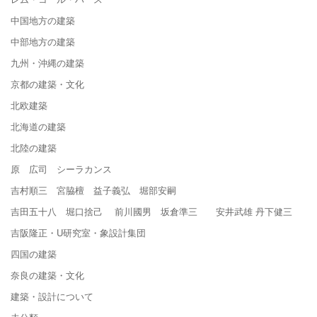
中国地方の建築
中部地方の建築
九州・沖縄の建築
京都の建築・文化
北欧建築
北海道の建築
北陸の建築
原 広司 シーラカンス
吉村順三 宮脇檀 益子義弘 堀部安嗣
吉田五十八 堀口捨己 前川國男 坂倉準三 安井武雄 丹下健三
吉阪隆正・U研究室・象設計集団
四国の建築
奈良の建築・文化
建築・設計について