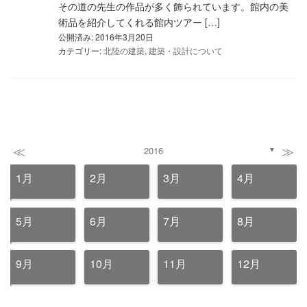
その道の先生の作品が多く飾られています。館内の美
術品を紹介してくれる館内ツアー […]
公開済み: 2016年3月20日
カテゴリー:
北陸の建築
,
建築・設計について
≪
≫
2016
▼
1月
2月
3月
4月
5月
6月
7月
8月
9月
10月
11月
12月