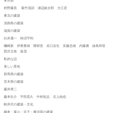
未分類
村野藤吾 菊竹清訓 浦辺鎮太郎 大江宏
東北の建築
淡路島の建築
滋賀の建築
白井晟一 柿沼守利
磯崎新 伊東豊雄 隈研吾 谷口吉生 安藤忠雄 内藤廣 妹島和世
西沢立衛 坂茂
私的な話
美しい景色
群馬県の建築
茨木県の建築
藤井厚二
藤本壮介 平田晃久 中村拓志 石上純也
軽井沢の建築・文化
鎌倉・葉山・逗子・横須賀の建築