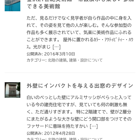
できる美術館
ただ、見るだけでなく見学者が自ら作品の中に身を入
れて、その姿を見て他の人が楽しむ。そんな参加型の
作品も多く展示されていて、気楽に美術作品にふれる
ことができます。 屋外に置かれるｶﾗｰ・ｱｸﾃｨﾋﾞﾃｨｰ・ﾊｳ
ｽ。光がまじ […]
公開済み: 2016年3月10日
カテゴリー:
北陸の建築
,
建築・設計について
外壁にインパクトを与える出窓のデザイン
白いのぺっとした壁にアルミサッシがぺらっと入って
いる今の建売住宅ですが、見ていても何の刺激も無
く、ただ通りすぎます。 特に2階建てで、壁が2層分
にまたがるような大きな壁にどう開口部をつけてその
ファサードに意味を持たすかい […]
公開済み: 2012年4月28日
カテゴリー:
北陸の建築
,
建築・設計について