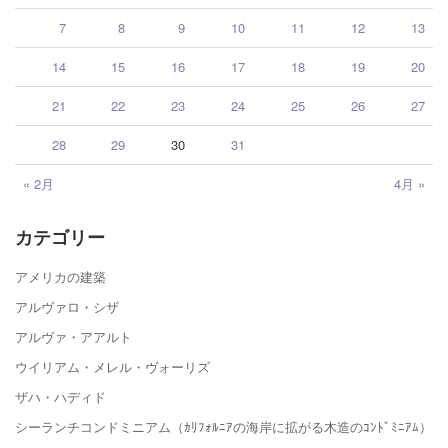
7
8
9
10
11
12
13
14
15
16
17
18
19
20
21
22
23
24
25
26
27
28
29
30
31
« 2月
4月 »
カテゴリー
アメリカの建築
アルヴァロ・シザ
アルヴァ・アアルト
ウイリアム・メレル・ヴォーリズ
ザハ・ハディド
シーランチコンドミニアム（ｶﾘﾌｫﾙﾆｱの海岸に拡がる木造のｺﾝﾄﾞﾐﾆｱﾑ）