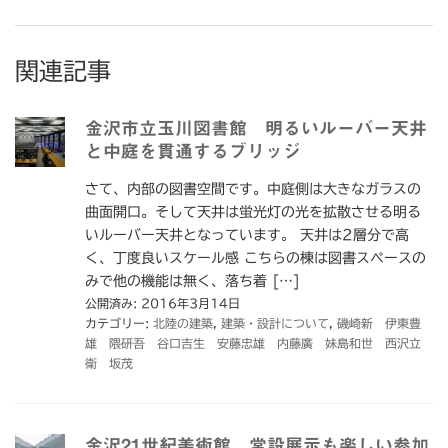
関連記事
金沢市立玉川図書館 明るいルーバー天井
と中庭を貫通するブリッジ
さて、内部の図書空間です。中庭側は大きなガラスの
曲面開口。そして天井は蛍光灯の光を拡散させる明る
いルーバー天井となっています。 天井は2層分で高
く、丁度良いスケール感 こちらの棟は図書スペースの
みで他の機能は無く、落ち着 […]
公開済み: 2016年3月14日
カテゴリー:
北陸の建築
,
建築・設計について
,
磯崎新 伊東豊
雄 隈研吾 谷口吉生 安藤忠雄 内藤廣 妹島和世 西沢立
衛 坂茂
金沢21世紀美術館 常設展示も楽しい参加