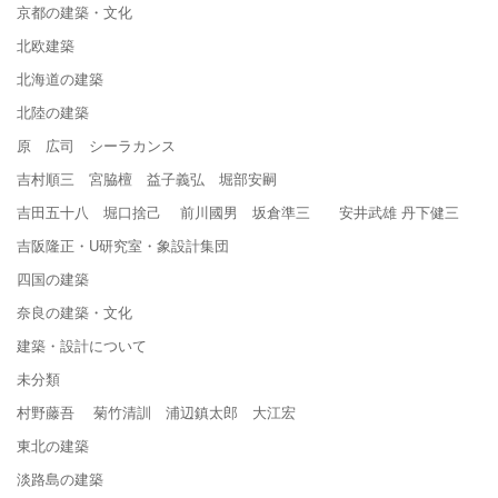
京都の建築・文化
北欧建築
北海道の建築
北陸の建築
原 広司 シーラカンス
吉村順三 宮脇檀 益子義弘 堀部安嗣
吉田五十八 堀口捨己 前川國男 坂倉準三 安井武雄 丹下健三
吉阪隆正・U研究室・象設計集団
四国の建築
奈良の建築・文化
建築・設計について
未分類
村野藤吾 菊竹清訓 浦辺鎮太郎 大江宏
東北の建築
淡路島の建築