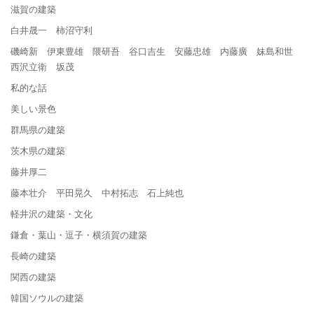
滋賀の建築
白井晟一 柿沼守利
磯崎新 伊東豊雄 隈研吾 谷口吉生 安藤忠雄 内藤廣 妹島和世
西沢立衛 坂茂
私的な話
美しい景色
群馬県の建築
茨木県の建築
藤井厚二
藤本壮介 平田晃久 中村拓志 石上純也
軽井沢の建築・文化
鎌倉・葉山・逗子・横須賀の建築
長崎の建築
関西の建築
韓国ソウルの建築