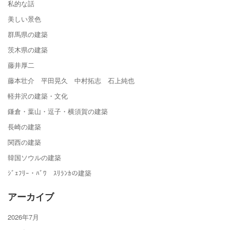
私的な話
美しい景色
群馬県の建築
茨木県の建築
藤井厚二
藤本壮介 平田晃久 中村拓志 石上純也
軽井沢の建築・文化
鎌倉・葉山・逗子・横須賀の建築
長崎の建築
関西の建築
韓国ソウルの建築
ｼﾞｪﾌﾘｰ・ﾊﾞﾜ ｽﾘﾗﾝｶの建築
アーカイブ
2026年7月