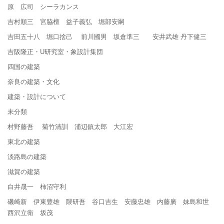
原 広司 シーラカンス
吉村順三 宮脇檀 益子義弘 堀部安嗣
吉田五十八 堀口捨己 前川國男 坂倉準三 安井武雄 丹下健三
吉阪隆正・U研究室・象設計集団
四国の建築
奈良の建築・文化
建築・設計について
未分類
村野藤吾 菊竹清訓 浦辺鎮太郎 大江宏
東北の建築
淡路島の建築
滋賀の建築
白井晟一 柿沼守利
磯崎新 伊東豊雄 隈研吾 谷口吉生 安藤忠雄 内藤廣 妹島和世
西沢立衛 坂茂