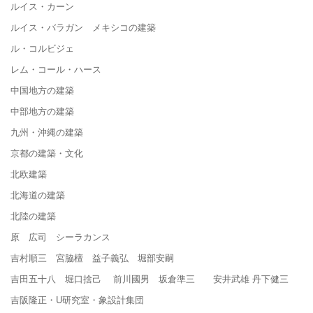
ルイス・カーン
ルイス・バラガン メキシコの建築
ル・コルビジェ
レム・コール・ハース
中国地方の建築
中部地方の建築
九州・沖縄の建築
京都の建築・文化
北欧建築
北海道の建築
北陸の建築
原 広司 シーラカンス
吉村順三 宮脇檀 益子義弘 堀部安嗣
吉田五十八 堀口捨己 前川國男 坂倉準三 安井武雄 丹下健三
吉阪隆正・U研究室・象設計集団