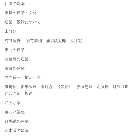
四国の建築
奈良の建築・文化
建築・設計について
未分類
村野藤吾 菊竹清訓 浦辺鎮太郎 大江宏
東北の建築
淡路島の建築
滋賀の建築
白井晟一 柿沼守利
磯崎新 伊東豊雄 隈研吾 谷口吉生 安藤忠雄 内藤廣 妹島和世
西沢立衛 坂茂
私的な話
美しい景色
群馬県の建築
茨木県の建築