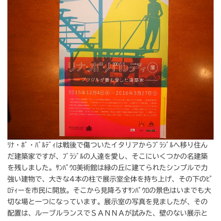
ﾘﾅ・ﾎﾞ・ﾊﾞﾙﾃﾞｨは戦後で傷ついたイタリアからﾌﾞﾗｼﾞﾙへ移り住ん
だ建築家ですが、ﾌﾞﾗｼﾞﾙの人達を愛し、そこにいくつかの名建築
を残しました。ｻﾝﾊﾟｳﾛ美術館は緑の丘に建てられたシンプルで力
強い建物で、大きな4本の柱で展示室全体を持ち上げ、その下のﾋﾟ
ﾛﾃｨーを市民に開放。そこから見降ろすｻﾝﾊﾟｳﾛの景色はいまでも大
切な場と一つになっています。展示室の写真を見ましたが、その
配置は、ルーブルランスでＳＡＮＮＡが試みた、壁のない展示と