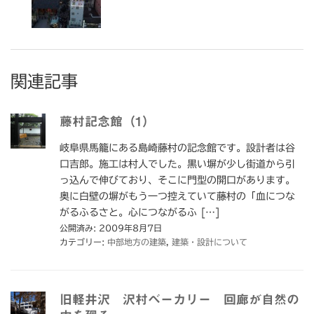
関連記事
藤村記念館（1）
岐阜県馬籠にある島崎藤村の記念館です。設計者は谷
口吉郎。施工は村人でした。黒い塀が少し街道から引
っ込んで伸びており、そこに門型の開口があります。
奥に白壁の塀がもう一つ控えていて藤村の「血につな
がるふるさと。心につながるふ […]
公開済み: 2009年8月7日
カテゴリー:
中部地方の建築
,
建築・設計について
旧軽井沢 沢村ベーカリー 回廊が自然の