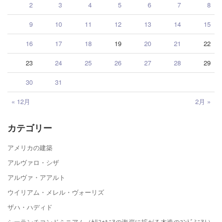
2
3
4
5
6
7
8
9
10
11
12
13
14
15
16
17
18
19
20
21
22
23
24
25
26
27
28
29
30
31
« 12月
2月 »
カテゴリー
アメリカの建築
アルヴァロ・シザ
アルヴァ・アアルト
ウイリアム・メレル・ヴォーリズ
ザハ・ハディド
シーランチコンドミニアム（ｶﾘﾌｫﾙﾆｱの海岸に拡がる木造のｺﾝﾄﾞﾐﾆｱﾑ）