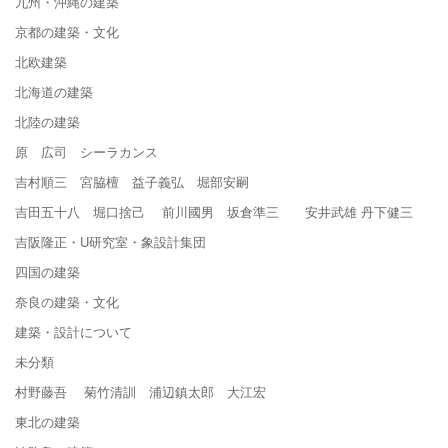
九州・沖縄の建築
京都の建築・文化
北欧建築
北海道の建築
北陸の建築
原 広司 シーラカンス
吉村順三 宮脇檀 益子義弘 堀部安嗣
吉田五十八 堀口捨己 前川國男 坂倉準三 安井武雄 丹下健三
吉阪隆正・U研究室・象設計集団
四国の建築
奈良の建築・文化
建築・設計について
未分類
村野藤吾 菊竹清訓 浦辺鎮太郎 大江宏
東北の建築