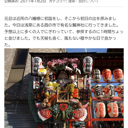
公開済み: 2017年1月2日
カテゴリー:
建築・設計について
元旦は近所の八幡様に初詣をし、そこから初日の出を拝みまし
た。今日は浅草にある酉の市で有名な鷲神社に行ってきました。
予想以上に多くの人でにぎわっていて、参拝するのに1時間ちょっ
と並びました。でも天候も良く、風もない穏やかな日で良かっ
た。