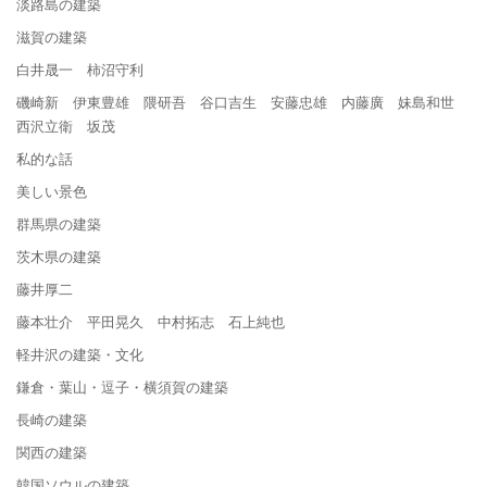
淡路島の建築
滋賀の建築
白井晟一 柿沼守利
磯崎新 伊東豊雄 隈研吾 谷口吉生 安藤忠雄 内藤廣 妹島和世
西沢立衛 坂茂
私的な話
美しい景色
群馬県の建築
茨木県の建築
藤井厚二
藤本壮介 平田晃久 中村拓志 石上純也
軽井沢の建築・文化
鎌倉・葉山・逗子・横須賀の建築
長崎の建築
関西の建築
韓国ソウルの建築