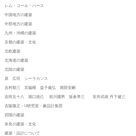
レム・コール・ハース
中国地方の建築
中部地方の建築
九州・沖縄の建築
京都の建築・文化
北欧建築
北海道の建築
北陸の建築
原 広司 シーラカンス
吉村順三 宮脇檀 益子義弘 堀部安嗣
吉田五十八 堀口捨己 前川國男 坂倉準三 安井武雄 丹下健三
吉阪隆正・U研究室・象設計集団
四国の建築
奈良の建築・文化
建築・設計について