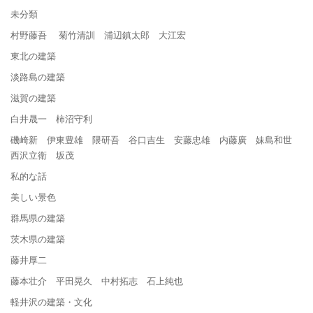
未分類
村野藤吾 菊竹清訓 浦辺鎮太郎 大江宏
東北の建築
淡路島の建築
滋賀の建築
白井晟一 柿沼守利
磯崎新 伊東豊雄 隈研吾 谷口吉生 安藤忠雄 内藤廣 妹島和世
西沢立衛 坂茂
私的な話
美しい景色
群馬県の建築
茨木県の建築
藤井厚二
藤本壮介 平田晃久 中村拓志 石上純也
軽井沢の建築・文化