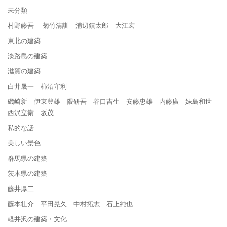
未分類
村野藤吾 菊竹清訓 浦辺鎮太郎 大江宏
東北の建築
淡路島の建築
滋賀の建築
白井晟一 柿沼守利
磯崎新 伊東豊雄 隈研吾 谷口吉生 安藤忠雄 内藤廣 妹島和世
西沢立衛 坂茂
私的な話
美しい景色
群馬県の建築
茨木県の建築
藤井厚二
藤本壮介 平田晃久 中村拓志 石上純也
軽井沢の建築・文化