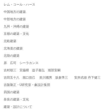
レム・コール・ハース
中国地方の建築
中部地方の建築
九州・沖縄の建築
京都の建築・文化
北欧建築
北海道の建築
北陸の建築
原 広司 シーラカンス
吉村順三 宮脇檀 益子義弘 堀部安嗣
吉田五十八 堀口捨己 前川國男 坂倉準三 安井武雄 丹下健三
吉阪隆正・U研究室・象設計集団
四国の建築
奈良の建築・文化
建築・設計について