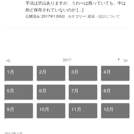
手法は沢山ありますが、うわべは残っていても、中は
殆ど保存されていないのが […]
公開済み: 2017年1月6日
カテゴリー:
建築・設計について
≪
≫
2017
▼
1月
2月
3月
4月
5月
6月
7月
8月
9月
10月
11月
12月
2017年1月