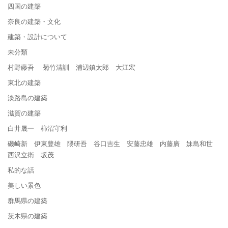
四国の建築
奈良の建築・文化
建築・設計について
未分類
村野藤吾 菊竹清訓 浦辺鎮太郎 大江宏
東北の建築
淡路島の建築
滋賀の建築
白井晟一 柿沼守利
磯崎新 伊東豊雄 隈研吾 谷口吉生 安藤忠雄 内藤廣 妹島和世
西沢立衛 坂茂
私的な話
美しい景色
群馬県の建築
茨木県の建築