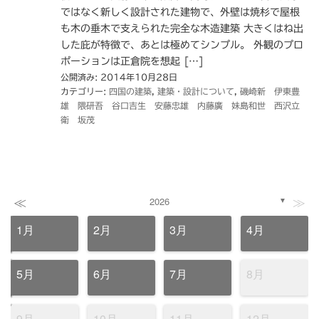
ではなく新しく設計された建物で、外壁は焼杉で屋根
も木の垂木で支えられた完全な木造建築 大きくはね出
した庇が特徴で、あとは極めてシンプル。 外観のプロ
ポーションは正倉院を想起 […]
公開済み: 2014年10月28日
カテゴリー:
四国の建築
,
建築・設計について
,
磯崎新 伊東豊
雄 隈研吾 谷口吉生 安藤忠雄 内藤廣 妹島和世 西沢立
衛 坂茂
≪
≫
2026
▼
1月
2月
3月
4月
5月
6月
7月
8月
9月
10月
11月
12月