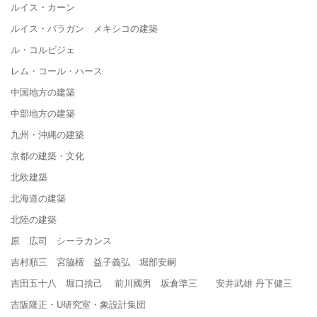
ルイス・カーン
ルイス・バラガン メキシコの建築
ル・コルビジェ
レム・コール・ハース
中国地方の建築
中部地方の建築
九州・沖縄の建築
京都の建築・文化
北欧建築
北海道の建築
北陸の建築
原 広司 シーラカンス
吉村順三 宮脇檀 益子義弘 堀部安嗣
吉田五十八 堀口捨己 前川國男 坂倉準三 安井武雄 丹下健三
吉阪隆正・U研究室・象設計集団