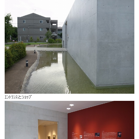
ｴﾝﾄﾗﾝｽとｼｮｯﾌﾟ