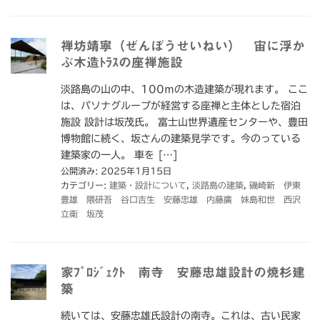
禅坊靖寧（ぜんぼうせいねい） 宙に浮か
ぶ木造ﾄﾗｽの座禅施設
淡路島の山の中、100ｍの木造建築が現れます。 ここ
は、パソナグループが経営する座禅と主体とした宿泊
施設 設計は坂茂氏。 富士山世界遺産センターや、豊田
博物館に続く、坂さんの建築見学です。今のっている
建築家の一人。 車を […]
公開済み: 2025年1月15日
カテゴリー:
建築・設計について
,
淡路島の建築
,
磯崎新 伊東
豊雄 隈研吾 谷口吉生 安藤忠雄 内藤廣 妹島和世 西沢
立衛 坂茂
家ﾌﾟﾛｼﾞｪｸﾄ 南寺 安藤忠雄設計の焼杉建
築
続いては、安藤忠雄氏設計の南寺。これは、古い民家