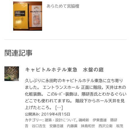
あらためて宮脇檀
関連記事
キャピトルホテル東急 水盤の庭
久しぶりに永田町のキャピトルホテル東急に立ち寄り
ました。 エントランスホール 正面に階段。天井は木の
化粧装飾。 このﾙｰﾊﾞｰ装飾は、隈研吾氏とわかるぐらい
どこでも使われてますね。 階段下からホール天井を見
上げたところ。 […]
公開済み: 2019年4月15日
カテゴリー:
建築・設計について
,
磯崎新 伊東豊雄 隈研
吾 谷口吉生 安藤忠雄 内藤廣 妹島和世 西沢立衛 坂茂