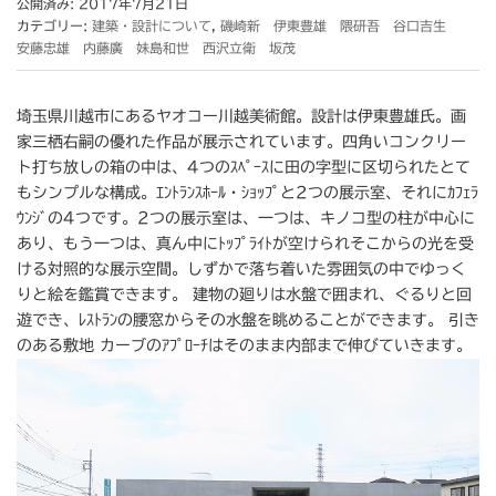
公開済み: 2017年7月21日
カテゴリー:
建築・設計について
,
磯崎新 伊東豊雄 隈研吾 谷口吉生
安藤忠雄 内藤廣 妹島和世 西沢立衛 坂茂
埼玉県川越市にあるヤオコー川越美術館。設計は伊東豊雄氏。画
家三栖右嗣の優れた作品が展示されています。四角いコンクリー
ト打ち放しの箱の中は、4つのｽﾍﾟｰｽに田の字型に区切られたとて
もシンプルな構成。ｴﾝﾄﾗﾝｽﾎｰﾙ・ｼｮｯﾌﾟと2つの展示室、それにｶﾌｪﾗ
ｳﾝｼﾞの4つです。2つの展示室は、一つは、キノコ型の柱が中心に
あり、もう一つは、真ん中にﾄｯﾌﾟﾗｲﾄが空けられそこからの光を受
ける対照的な展示空間。しずかで落ち着いた雰囲気の中でゆっく
りと絵を鑑賞できます。 建物の廻りは水盤で囲まれ、ぐるりと回
遊でき、ﾚｽﾄﾗﾝの腰窓からその水盤を眺めることができます。 引き
のある敷地 カーブのｱﾌﾟﾛｰﾁはそのまま内部まで伸びていきます。