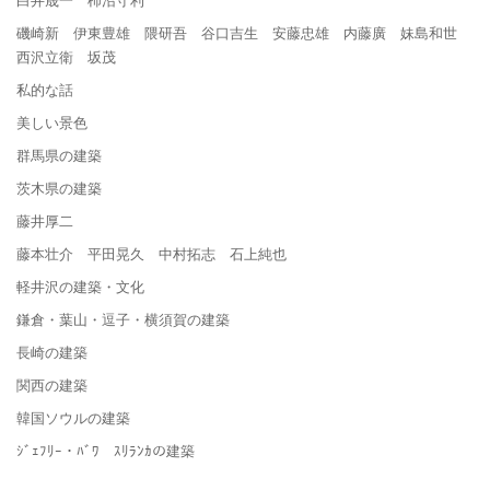
磯崎新 伊東豊雄 隈研吾 谷口吉生 安藤忠雄 内藤廣 妹島和世
西沢立衛 坂茂
私的な話
美しい景色
群馬県の建築
茨木県の建築
藤井厚二
藤本壮介 平田晃久 中村拓志 石上純也
軽井沢の建築・文化
鎌倉・葉山・逗子・横須賀の建築
長崎の建築
関西の建築
韓国ソウルの建築
ｼﾞｪﾌﾘｰ・ﾊﾞﾜ ｽﾘﾗﾝｶの建築