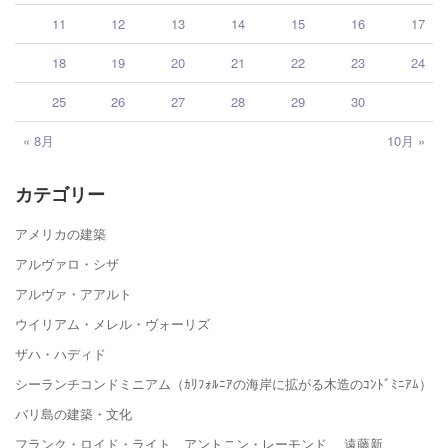
11
12
13
14
15
16
17
18
19
20
21
22
23
24
25
26
27
28
29
30
« 8月
10月 »
カテゴリー
アメリカの建築
アルヴァロ・シザ
アルヴァ・アアルト
ウイリアム・メレル・ヴォーリズ
ザハ・ハディド
シーランチコンドミニアム（ｶﾘﾌｫﾙﾆｱの海岸に拡がる木造のｺﾝﾄﾞﾐﾆｱﾑ）
バリ島の建築・文化
フランク・ロイド・ライト、アントニン・レーモンド、 遠藤新