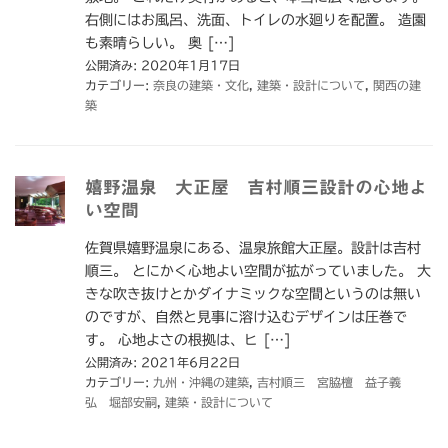
右側にはお風呂、洗面、トイレの水廻りを配置。 造園
も素晴らしい。 奥 […]
公開済み: 2020年1月17日
カテゴリー:
奈良の建築・文化
,
建築・設計について
,
関西の建
築
嬉野温泉 大正屋 吉村順三設計の心地よ
い空間
佐賀県嬉野温泉にある、温泉旅館大正屋。設計は吉村
順三。 とにかく心地よい空間が拡がっていました。 大
きな吹き抜けとかダイナミックな空間というのは無い
のですが、自然と見事に溶け込むデザインは圧巻で
す。 心地よさの根拠は、ヒ […]
公開済み: 2021年6月22日
カテゴリー:
九州・沖縄の建築
,
吉村順三 宮脇檀 益子義
弘 堀部安嗣
,
建築・設計について