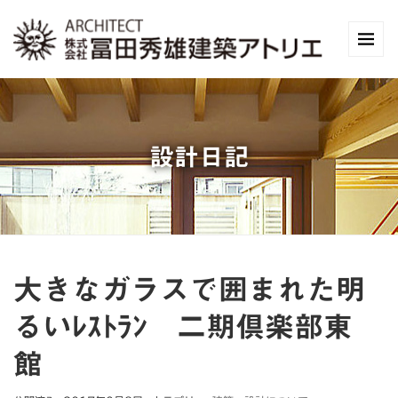
設計日記
大きなガラスで囲まれた明
るいﾚｽﾄﾗﾝ 二期倶楽部東
館