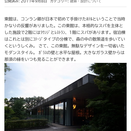
公開済み: 2017年9月8日
カテゴリー:
建築・設計について
東館は、コンラン卿が日本で初めて手掛けたﾎﾃﾙということで当時
かなりの反響がありました。この東館は、本格的なスパを主体と
した施設で2階にはﾗｳﾝｼﾞとﾚｽﾄﾗﾝ、1階にスパがあります。宿泊棟
はこれとは別にｺﾃｰｼﾞタイプの分棟で、森の中の散策道を歩いてい
くというしくみ。 さて、この東館。無駄なデザインを一切省いた
モダンスタイル。 ｶﾞﾗｽの壁と水平な屋根。大きなガラス壁からは
那須の緑をいつも見ることができます。