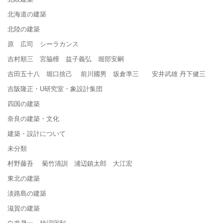
北海道の建築
北陸の建築
原 広司 シーラカンス
吉村順三 宮脇檀 益子義弘 堀部安嗣
吉田五十八 堀口捨己 前川國男 坂倉準三 安井武雄 丹下健三
吉阪隆正・U研究室・象設計集団
四国の建築
奈良の建築・文化
建築・設計について
未分類
村野藤吾 菊竹清訓 浦辺鎮太郎 大江宏
東北の建築
淡路島の建築
滋賀の建築
白井晟一 柿沼守利