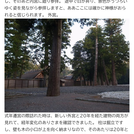
し、そのあと内宮に廻り参拝。 途中で日が昇り、景色がうつろい
ゆく姿を見ながら参拝しますと、ああここには確かに神様がおら
れると信じられます。 外宮。
式年遷宮の際訪れた時は、新しい外宮と20年を経た建物の両方が
見れて、経年変化のありさまを確認できました。 柱は掘立です
し、壁も木の小口が上を向く納まりなので、そのあたりは20年と