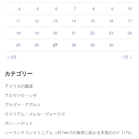
4
5
6
7
8
9
10
11
12
13
14
15
16
17
18
19
20
21
22
23
24
25
26
27
28
29
30
« 5月
7月 »
カテゴリー
アメリカの建築
アルヴァロ・シザ
アルヴァ・アアルト
ウイリアム・メレル・ヴォーリズ
ザハ・ハディド
シーランチコンドミニアム（ｶﾘﾌｫﾙﾆｱの海岸に拡がる木造のｺﾝﾄﾞﾐﾆｱﾑ）