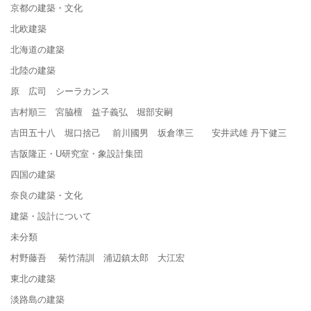
京都の建築・文化
北欧建築
北海道の建築
北陸の建築
原 広司 シーラカンス
吉村順三 宮脇檀 益子義弘 堀部安嗣
吉田五十八 堀口捨己 前川國男 坂倉準三 安井武雄 丹下健三
吉阪隆正・U研究室・象設計集団
四国の建築
奈良の建築・文化
建築・設計について
未分類
村野藤吾 菊竹清訓 浦辺鎮太郎 大江宏
東北の建築
淡路島の建築