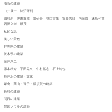
滋賀の建築
白井晟一 柿沼守利
磯崎新 伊東豊雄 隈研吾 谷口吉生 安藤忠雄 内藤廣 妹島和世
西沢立衛 坂茂
私的な話
美しい景色
群馬県の建築
茨木県の建築
藤井厚二
藤本壮介 平田晃久 中村拓志 石上純也
軽井沢の建築・文化
鎌倉・葉山・逗子・横須賀の建築
長崎の建築
関西の建築
韓国ソウルの建築