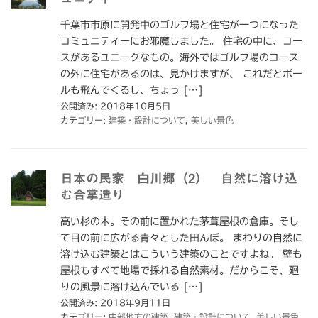
千葉市市原に開発中のゴルフ場と住宅が一つになった
コミュニティーにお邪魔しました。 住宅の中に、コー
スがあるユニークなもの。海外ではゴルフ場のコース
の外に住宅があるのは、見かけますが、 これだとボー
ルも飛んでくるし、ちょっ […]
公開済み: 2018年10月5日
カテゴリー:
建築・設計について
,
美しい景色
日本の民家 白川郷（2） 自然に溶け込
む合掌造り
高い杉の木。その前に置かれた茅葺屋根の倉庫。そし
て目の前に広がる青々とした田んぼ。 まわりの自然に
溶け込む建築とはこういう建築のことですよね。 壁も
屋根もすべて地場で採れる自然素材。だからこそ、廻
りの風景に溶け込んでいる […]
公開済み: 2018年9月11日
カテゴリー:
中部地方の建築
,
建築・設計について
,
美しい景色