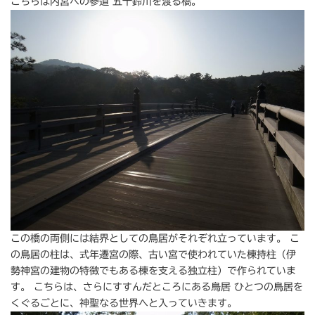
こちらは内宮への参道 五十鈴川を渡る橋。
この橋の両側には結界としての鳥居がそれぞれ立っています。 こ
の鳥居の柱は、式年遷宮の際、古い宮で使われていた棟持柱（伊
勢神宮の建物の特徴でもある棟を支える独立柱）で作られていま
す。 こちらは、さらにすすんだところにある鳥居 ひとつの鳥居を
くぐるごとに、神聖なる世界へと入っていきます。