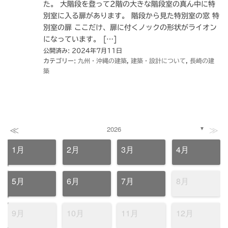
た。 大階段を登って2階の大きな階段室の真ん中に特
別室に入る扉があります。 階段から見た特別室の窓 特
別室の扉 ここだけ、扉に付くノックの形状がライオン
になっています。 […]
公開済み: 2024年7月11日
カテゴリー:
九州・沖縄の建築
,
建築・設計について
,
長崎の建
築
≪
≫
2026
▼
1月
2月
3月
4月
5月
6月
7月
8月
9月
10月
11月
12月