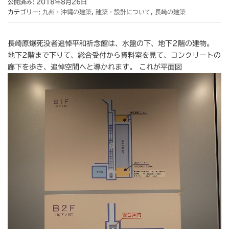
公開済み: 2018年8月26日
カテゴリー:
九州・沖縄の建築
,
建築・設計について
,
長崎の建築
長崎原爆死没者追悼平和祈念館は、水盤の下、地下2階の建物。
地下2階まで下りて、総合受付から資料室を見て、コンクリートの
廊下を歩き、追悼空間へと導かれます。 これが平面図