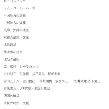
ル・コルビジェ
レム・コール・ハース
中国地方の建築
中部地方の建築
九州・沖縄の建築
京都の建築・文化
北欧建築
北海道の建築
北陸の建築
原 広司 シーラカンス
吉村順三 宮脇檀 益子義弘 堀部安嗣
吉田五十八 堀口捨己 前川國男 坂倉準三 安井武雄 丹下健三
吉阪隆正・U研究室・象設計集団
四国の建築
奈良の建築・文化