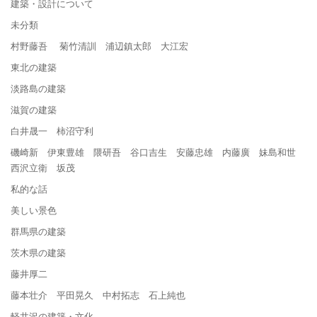
建築・設計について
未分類
村野藤吾 菊竹清訓 浦辺鎮太郎 大江宏
東北の建築
淡路島の建築
滋賀の建築
白井晟一 柿沼守利
磯崎新 伊東豊雄 隈研吾 谷口吉生 安藤忠雄 内藤廣 妹島和世
西沢立衛 坂茂
私的な話
美しい景色
群馬県の建築
茨木県の建築
藤井厚二
藤本壮介 平田晃久 中村拓志 石上純也
軽井沢の建築・文化