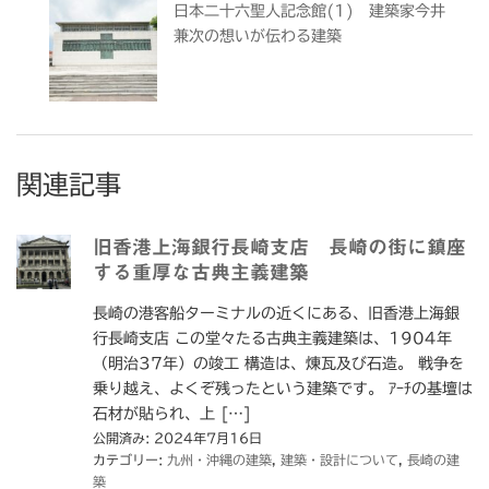
日本二十六聖人記念館(1) 建築家今井
兼次の想いが伝わる建築
関連記事
旧香港上海銀行長崎支店 長崎の街に鎮座
する重厚な古典主義建築
長崎の港客船ターミナルの近くにある、旧香港上海銀
行長崎支店 この堂々たる古典主義建築は、1904年
（明治37年）の竣工 構造は、煉瓦及び石造。 戦争を
乗り越え、よくぞ残ったという建築です。 ｱｰﾁの基壇は
石材が貼られ、上 […]
公開済み: 2024年7月16日
カテゴリー:
九州・沖縄の建築
,
建築・設計について
,
長崎の建
築