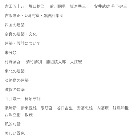
吉田五十八 堀口捨己 前川國男 坂倉準三 安井武雄 丹下健三
吉阪隆正・U研究室・象設計集団
四国の建築
奈良の建築・文化
建築・設計について
未分類
村野藤吾 菊竹清訓 浦辺鎮太郎 大江宏
東北の建築
淡路島の建築
滋賀の建築
白井晟一 柿沼守利
磯崎新 伊東豊雄 隈研吾 谷口吉生 安藤忠雄 内藤廣 妹島和世
西沢立衛 坂茂
私的な話
美しい景色