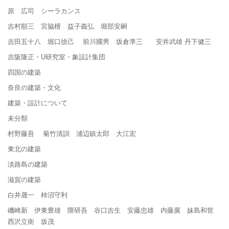
原 広司 シーラカンス
吉村順三 宮脇檀 益子義弘 堀部安嗣
吉田五十八 堀口捨己 前川國男 坂倉準三 安井武雄 丹下健三
吉阪隆正・U研究室・象設計集団
四国の建築
奈良の建築・文化
建築・設計について
未分類
村野藤吾 菊竹清訓 浦辺鎮太郎 大江宏
東北の建築
淡路島の建築
滋賀の建築
白井晟一 柿沼守利
磯崎新 伊東豊雄 隈研吾 谷口吉生 安藤忠雄 内藤廣 妹島和世
西沢立衛 坂茂