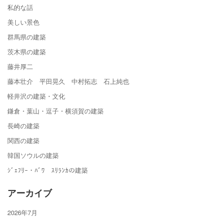
私的な話
美しい景色
群馬県の建築
茨木県の建築
藤井厚二
藤本壮介 平田晃久 中村拓志 石上純也
軽井沢の建築・文化
鎌倉・葉山・逗子・横須賀の建築
長崎の建築
関西の建築
韓国ソウルの建築
ｼﾞｪﾌﾘｰ・ﾊﾞﾜ ｽﾘﾗﾝｶの建築
アーカイブ
2026年7月