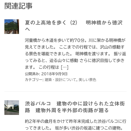
関連記事
夏の上高地を歩く（2） 明神橋から徳沢
へ
河童橋から木道を歩いて約70分。川に架かる明神橋が
見えてきました。 ここまでの行程では、沢山の感動す
る景色を堪能できました。 明神橋を渡ります。 振り返
ってみると、迫る山々に感動 さらに徳沢目指して歩き
ます。 この行程は […]
公開済み: 2018年9月9日
カテゴリー:
建築・設計について
,
美しい景色
渋谷パルコ 建物の中に設けられた立体街
路 建物外周を半外部の街路が廻る
約2年半の歳月をかけて昨年末完成した渋谷パルコに行
ってきました。 坂が多い渋谷の坂道に建つこの建物。