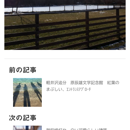
前の記事
軽井沢追分 原辰雄文学記念館 紅葉の
まぶしい、ｴﾝﾄﾗﾝｽｱﾌﾟﾛｰﾁ
次の記事