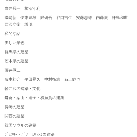
白井晟一 柿沼守利
磯崎新 伊東豊雄 隈研吾 谷口吉生 安藤忠雄 内藤廣 妹島和世
西沢立衛 坂茂
私的な話
美しい景色
群馬県の建築
茨木県の建築
藤井厚二
藤本壮介 平田晃久 中村拓志 石上純也
軽井沢の建築・文化
鎌倉・葉山・逗子・横須賀の建築
長崎の建築
関西の建築
韓国ソウルの建築
ｼﾞｪﾌﾘｰ・ﾊﾞﾜ ｽﾘﾗﾝｶの建築