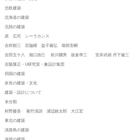
北欧建築
北海道の建築
北陸の建築
原 広司 シーラカンス
吉村順三 宮脇檀 益子義弘 堀部安嗣
吉田五十八 堀口捨己 前川國男 坂倉準三 安井武雄 丹下健三
吉阪隆正・U研究室・象設計集団
四国の建築
奈良の建築・文化
建築・設計について
未分類
村野藤吾 菊竹清訓 浦辺鎮太郎 大江宏
東北の建築
淡路島の建築
滋賀の建築