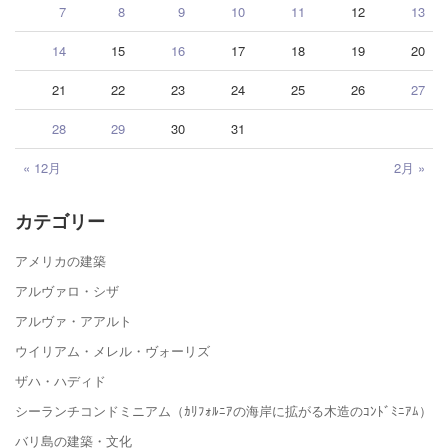
7
8
9
10
11
12
13
14
15
16
17
18
19
20
21
22
23
24
25
26
27
28
29
30
31
« 12月
2月 »
カテゴリー
アメリカの建築
アルヴァロ・シザ
アルヴァ・アアルト
ウイリアム・メレル・ヴォーリズ
ザハ・ハディド
シーランチコンドミニアム（ｶﾘﾌｫﾙﾆｱの海岸に拡がる木造のｺﾝﾄﾞﾐﾆｱﾑ）
バリ島の建築・文化