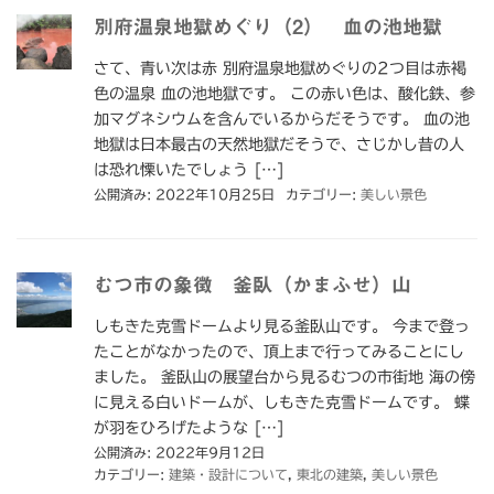
別府温泉地獄めぐり（2） 血の池地獄
さて、青い次は赤 別府温泉地獄めぐりの2つ目は赤褐
色の温泉 血の池地獄です。 この赤い色は、酸化鉄、参
加マグネシウムを含んでいるからだそうです。 血の池
地獄は日本最古の天然地獄だそうで、さじかし昔の人
は恐れ慄いたでしょう […]
公開済み: 2022年10月25日
カテゴリー:
美しい景色
むつ市の象徴 釜臥（かまふせ）山
しもきた克雪ドームより見る釜臥山です。 今まで登っ
たことがなかったので、頂上まで行ってみることにし
ました。 釜臥山の展望台から見るむつの市街地 海の傍
に見える白いドームが、しもきた克雪ドームです。 蝶
が羽をひろげたような […]
公開済み: 2022年9月12日
カテゴリー:
建築・設計について
,
東北の建築
,
美しい景色