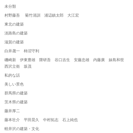
未分類
村野藤吾 菊竹清訓 浦辺鎮太郎 大江宏
東北の建築
淡路島の建築
滋賀の建築
白井晟一 柿沼守利
磯崎新 伊東豊雄 隈研吾 谷口吉生 安藤忠雄 内藤廣 妹島和世
西沢立衛 坂茂
私的な話
美しい景色
群馬県の建築
茨木県の建築
藤井厚二
藤本壮介 平田晃久 中村拓志 石上純也
軽井沢の建築・文化