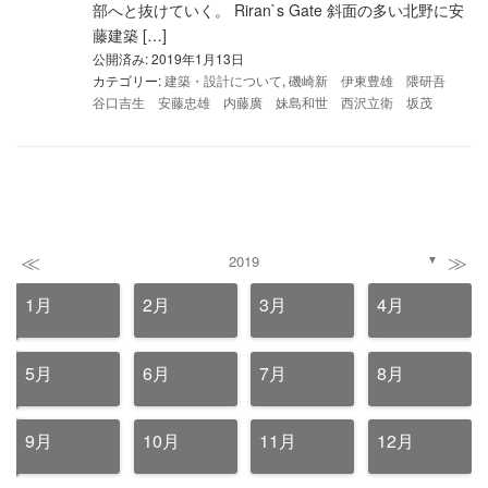
部へと抜けていく。 Riran`s Gate 斜面の多い北野に安
藤建築 […]
公開済み: 2019年1月13日
カテゴリー:
建築・設計について
,
磯崎新 伊東豊雄 隈研吾
谷口吉生 安藤忠雄 内藤廣 妹島和世 西沢立衛 坂茂
≪
≫
2019
▼
1月
2月
3月
4月
5月
6月
7月
8月
9月
10月
11月
12月