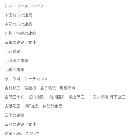
レム・コール・ハース
中国地方の建築
中部地方の建築
九州・沖縄の建築
京都の建築・文化
北欧建築
北海道の建築
北陸の建築
原 広司 シーラカンス
吉村順三 宮脇檀 益子義弘 堀部安嗣
吉田五十八 堀口捨己 前川國男 坂倉準三 安井武雄 丹下健三
吉阪隆正・U研究室・象設計集団
四国の建築
奈良の建築・文化
建築・設計について