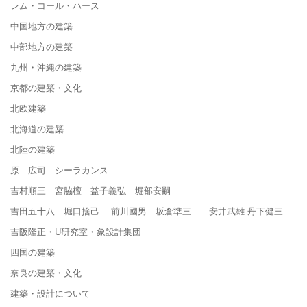
レム・コール・ハース
中国地方の建築
中部地方の建築
九州・沖縄の建築
京都の建築・文化
北欧建築
北海道の建築
北陸の建築
原 広司 シーラカンス
吉村順三 宮脇檀 益子義弘 堀部安嗣
吉田五十八 堀口捨己 前川國男 坂倉準三 安井武雄 丹下健三
吉阪隆正・U研究室・象設計集団
四国の建築
奈良の建築・文化
建築・設計について