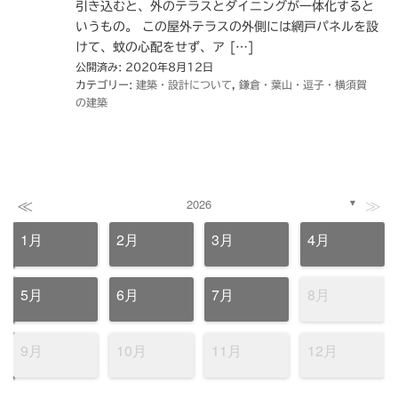
引き込むと、外のテラスとダイニングが一体化すると
いうもの。 この屋外テラスの外側には網戸パネルを設
けて、蚊の心配をせず、ア […]
公開済み: 2020年8月12日
カテゴリー:
建築・設計について
,
鎌倉・葉山・逗子・横須賀
の建築
≪
≫
2026
▼
1月
2月
3月
4月
5月
6月
7月
8月
9月
10月
11月
12月