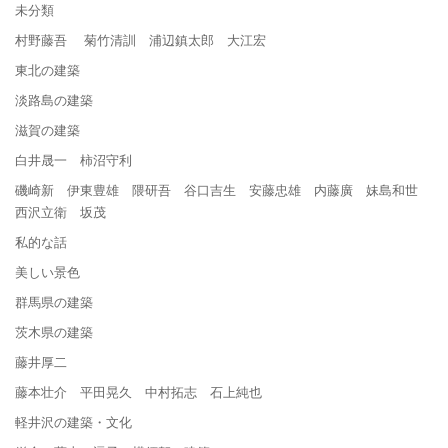
未分類
村野藤吾 菊竹清訓 浦辺鎮太郎 大江宏
東北の建築
淡路島の建築
滋賀の建築
白井晟一 柿沼守利
磯崎新 伊東豊雄 隈研吾 谷口吉生 安藤忠雄 内藤廣 妹島和世
西沢立衛 坂茂
私的な話
美しい景色
群馬県の建築
茨木県の建築
藤井厚二
藤本壮介 平田晃久 中村拓志 石上純也
軽井沢の建築・文化