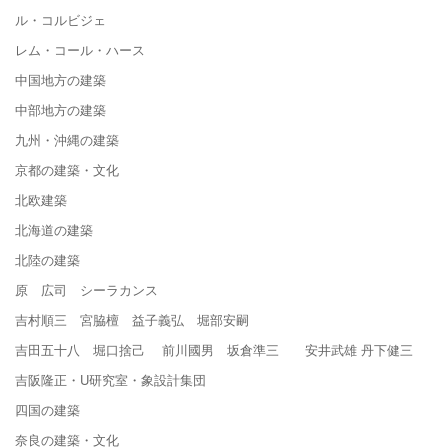
ル・コルビジェ
レム・コール・ハース
中国地方の建築
中部地方の建築
九州・沖縄の建築
京都の建築・文化
北欧建築
北海道の建築
北陸の建築
原 広司 シーラカンス
吉村順三 宮脇檀 益子義弘 堀部安嗣
吉田五十八 堀口捨己 前川國男 坂倉準三 安井武雄 丹下健三
吉阪隆正・U研究室・象設計集団
四国の建築
奈良の建築・文化