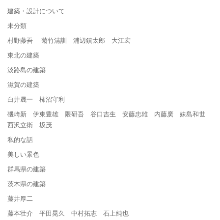
建築・設計について
未分類
村野藤吾 菊竹清訓 浦辺鎮太郎 大江宏
東北の建築
淡路島の建築
滋賀の建築
白井晟一 柿沼守利
磯崎新 伊東豊雄 隈研吾 谷口吉生 安藤忠雄 内藤廣 妹島和世
西沢立衛 坂茂
私的な話
美しい景色
群馬県の建築
茨木県の建築
藤井厚二
藤本壮介 平田晃久 中村拓志 石上純也