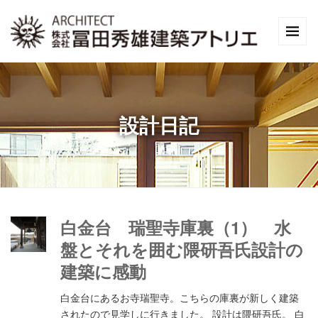
設計日記
白金台 瑞聖寺庫裏（1） 水
盤とそれを囲む隈研吾氏設計の
建築に感動
白金台にあるお寺瑞聖寺。こちらの庫裏が新しく建築
されたので見学しに行きました。 設計は隈研吾氏。 白