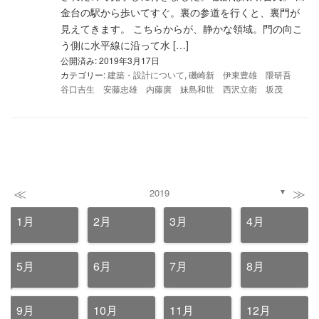
金台の駅から歩いてすぐ。裏の参道を行くと、裏門が
見えてきます。 こちらからが、静かな領域。門の向こ
う側に水平線に沿って水 […]
公開済み: 2019年3月17日
カテゴリー:
建築・設計について
,
磯崎新 伊東豊雄 隈研吾
谷口吉生 安藤忠雄 内藤廣 妹島和世 西沢立衛 坂茂
≪
≫
2019
▼
1月
2月
3月
4月
5月
6月
7月
8月
9月
10月
11月
12月