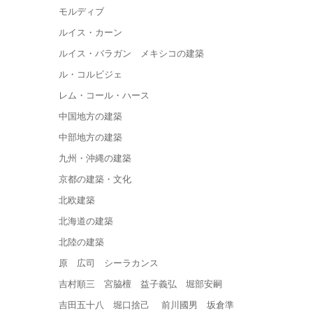
モルディブ
ルイス・カーン
ルイス・バラガン メキシコの建築
ル・コルビジェ
レム・コール・ハース
中国地方の建築
中部地方の建築
九州・沖縄の建築
京都の建築・文化
北欧建築
北海道の建築
北陸の建築
原 広司 シーラカンス
吉村順三 宮脇檀 益子義弘 堀部安嗣
吉田五十八 堀口捨己 前川國男 坂倉準