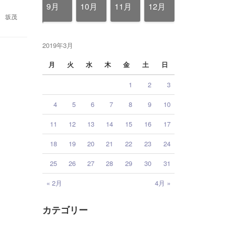
12月
12月
12月
12月
12月
12月
12月
12月
12月
12月
12月
12月
12月
12月
12月
12月
12月
9月
10月
11月
12月
 坂茂
2019年3月
月
火
水
木
金
土
日
1
2
3
4
5
6
7
8
9
10
11
12
13
14
15
16
17
18
19
20
21
22
23
24
25
26
27
28
29
30
31
« 2月
4月 »
カテゴリー