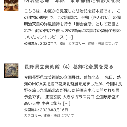
明治記念館 本館 東京都指定有形文化財
こちらは、お庭から見返した明治記念館本館です。 こ
の建物の歴史 で、この部屋は、金鶏（きんけい）の間
明治天皇の洋風接待を行う「御会食所」として建設さ
れた当時の内装を復元 左の壁面には黒漆の額縁で鏡の
ついたマントルピース […]
公開済み: 2020年7月3日
カテゴリー:
建築・設計について
長野県立美術館（4）葛飾北斎展を見る
今回長野県立美術館の企画展は、葛飾北斎。 先日、熱
海のMOA美術館で葛飾北斎展を見ましたが、今回は長
野を旅した葛飾北斎が残した絵画を中心に開かれた展
示会です。 正面玄関 大きなガラス開口 企画展示室の
高い天井 中央に飾ら […]
公開済み: 2023年9月16日
カテゴリー:
建築・設計について