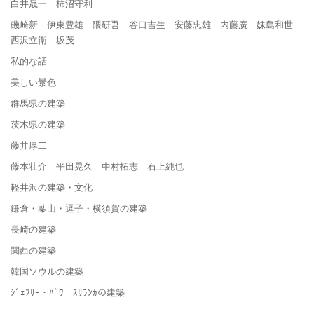
白井晟一 柿沼守利
磯崎新 伊東豊雄 隈研吾 谷口吉生 安藤忠雄 内藤廣 妹島和世
西沢立衛 坂茂
私的な話
美しい景色
群馬県の建築
茨木県の建築
藤井厚二
藤本壮介 平田晃久 中村拓志 石上純也
軽井沢の建築・文化
鎌倉・葉山・逗子・横須賀の建築
長崎の建築
関西の建築
韓国ソウルの建築
ｼﾞｪﾌﾘｰ・ﾊﾞﾜ ｽﾘﾗﾝｶの建築