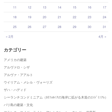
11
12
13
14
15
16
17
18
19
20
21
22
23
24
25
26
27
28
29
30
31
« 2月
4月 »
カテゴリー
アメリカの建築
アルヴァロ・シザ
アルヴァ・アアルト
ウイリアム・メレル・ヴォーリズ
ザハ・ハディド
シーランチコンドミニアム（ｶﾘﾌｫﾙﾆｱの海岸に拡がる木造のｺﾝﾄﾞﾐﾆｱﾑ）
バリ島の建築・文化