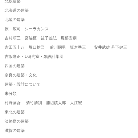
北欧建築
北海道の建築
北陸の建築
原 広司 シーラカンス
吉村順三 宮脇檀 益子義弘 堀部安嗣
吉田五十八 堀口捨己 前川國男 坂倉準三 安井武雄 丹下健三
吉阪隆正・U研究室・象設計集団
四国の建築
奈良の建築・文化
建築・設計について
未分類
村野藤吾 菊竹清訓 浦辺鎮太郎 大江宏
東北の建築
淡路島の建築
滋賀の建築