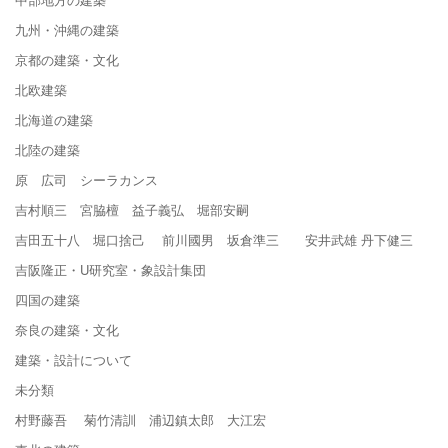
九州・沖縄の建築
京都の建築・文化
北欧建築
北海道の建築
北陸の建築
原 広司 シーラカンス
吉村順三 宮脇檀 益子義弘 堀部安嗣
吉田五十八 堀口捨己 前川國男 坂倉準三 安井武雄 丹下健三
吉阪隆正・U研究室・象設計集団
四国の建築
奈良の建築・文化
建築・設計について
未分類
村野藤吾 菊竹清訓 浦辺鎮太郎 大江宏