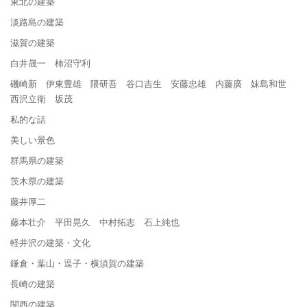
東北の建築
淡路島の建築
滋賀の建築
白井晟一 柿沼守利
磯崎新 伊東豊雄 隈研吾 谷口吉生 安藤忠雄 内藤廣 妹島和世
西沢立衛 坂茂
私的な話
美しい景色
群馬県の建築
茨木県の建築
藤井厚二
藤本壮介 平田晃久 中村拓志 石上純也
軽井沢の建築・文化
鎌倉・葉山・逗子・横須賀の建築
長崎の建築
関西の建築