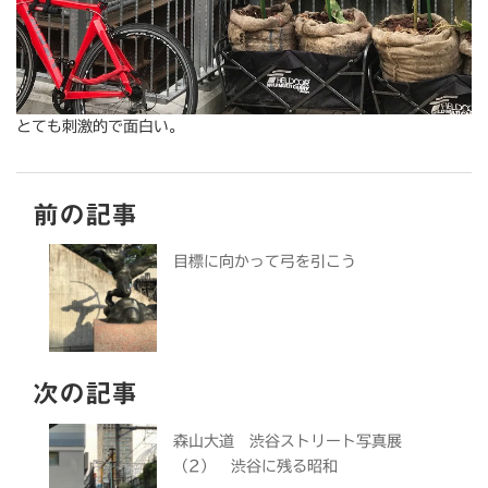
とても刺激的で面白い。
前の記事
目標に向かって弓を引こう
次の記事
森山大道 渋谷ストリート写真展
（2） 渋谷に残る昭和