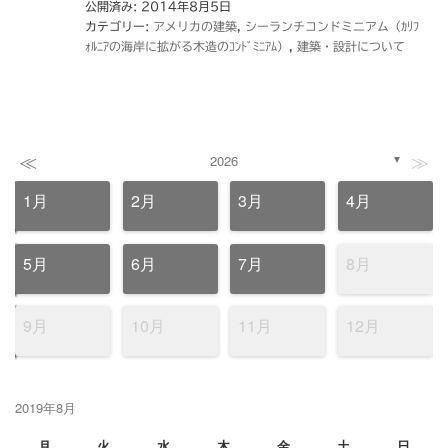
公開済み: 2014年8月5日
カテゴリー:
アメリカの建築
,
シーランチコンドミニアム（ｶﾘﾌ
ｫﾙﾆｱの海岸に拡がる木造のｺﾝﾄﾞﾐﾆｱﾑ）
,
建築・設計について
≪
≫
2026
▼
1月
2月
3月
4月
5月
6月
7月
8月
9月
10月
11月
12月
2019年8月
月
火
水
木
金
土
日