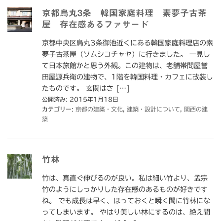
京都烏丸3条 韓国家庭料理 素夢子古茶
屋 存在感あるファサード
京都中央区烏丸3条御池近くにある韓国家庭料理店の素
夢子古茶屋（ソムシコチャヤ）に行きました。 一見し
て日本旅館かと思う外観。この建物は、老舗帯問屋誉
田屋源兵衛の建物で、1階を韓国料理・カフェに改装し
たものです。 玄関はさ […]
公開済み: 2015年1月18日
カテゴリー:
京都の建築・文化
,
建築・設計について
,
関西の建
築
竹林
竹は、真直ぐ伸びるのが良い。私は細い竹より、孟宗
竹のようにしっかりした存在感のあるものが好きです
ね。 でも成長は早く、ほっておくと瞬く間に竹林にな
ってしまいます。 やはり美しい林にするのは、絶え間