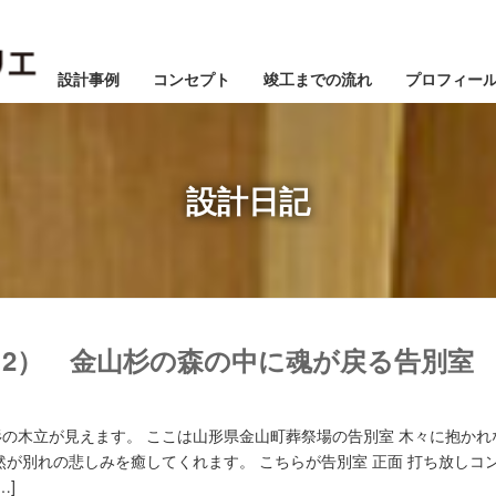
設計事例
コンセプト
竣工までの流れ
プロフィー
設計日記
（2） 金山杉の森の中に魂が戻る告別室
1月
1月
1月
1月
1月
1月
1月
1月
1月
1月
1月
1月
1月
1月
1月
1月
1月
2月
2月
2月
2月
2月
2月
2月
2月
2月
2月
2月
2月
2月
2月
2月
2月
2月
3月
3月
3月
3月
3月
3月
3月
3月
3月
3月
3月
3月
3月
3月
3月
3月
3月
の木立が見えます。 ここは山形県金山町葬祭場の告別室 木々に抱かれ
5月
5月
5月
5月
5月
5月
5月
5月
5月
5月
5月
5月
5月
5月
5月
5月
5月
6月
6月
6月
6月
6月
6月
6月
6月
6月
6月
6月
6月
6月
6月
6月
6月
6月
7月
7月
7月
7月
7月
7月
7月
7月
7月
7月
7月
7月
7月
7月
7月
7月
7月
然が別れの悲しみを癒してくれます。 こちらが告別室 正面 打ち放しコ
…]