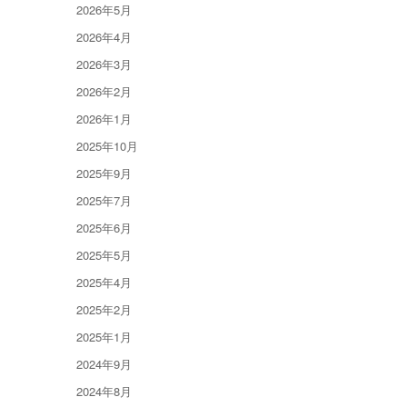
2026年5月
2026年4月
2026年3月
2026年2月
2026年1月
2025年10月
2025年9月
2025年7月
2025年6月
2025年5月
2025年4月
2025年2月
2025年1月
2024年9月
2024年8月