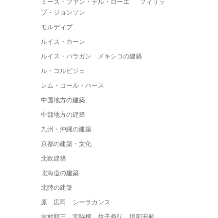
ミース・ファン・デル・ローエ フィリッ
プ・ジョンソン
モルディブ
ルイス・カーン
ルイス・バラガン メキシコの建築
ル・コルビジェ
レム・コール・ハース
中国地方の建築
中部地方の建築
九州・沖縄の建築
京都の建築・文化
北欧建築
北海道の建築
北陸の建築
原 広司 シーラカンス
吉村順三 宮脇檀 益子義弘 堀部安嗣