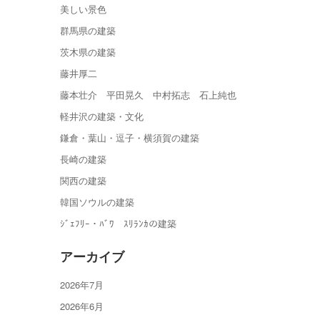
美しい景色
群馬県の建築
茨木県の建築
藤井厚二
藤本壮介 平田晃久 中村拓志 石上純也
軽井沢の建築・文化
鎌倉・葉山・逗子・横須賀の建築
長崎の建築
関西の建築
韓国ソウルの建築
ｼﾞｪﾌﾘｰ・ﾊﾞﾜ ｽﾘﾗﾝｶの建築
アーカイブ
2026年7月
2026年6月