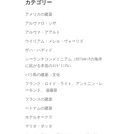
カテゴリー
アメリカの建築
アルヴァロ・シザ
アルヴァ・アアルト
ウイリアム・メレル・ヴォーリズ
ザハ・ハディド
シーランチコンドミニアム（ｶﾘﾌｫﾙﾆｱの海岸
に拡がる木造のｺﾝﾄﾞﾐﾆｱﾑ）
バリ島の建築・文化
フランク・ロイド・ライト、アントニン・レ
ーモンド、 遠藤新
フランスの建築
ベトナムの建築
ホテルオークラ
マリオ・ボッタ