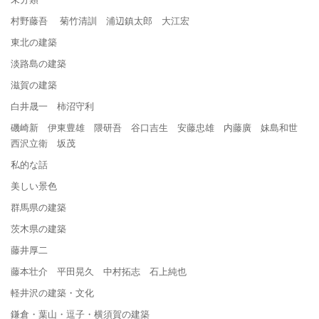
村野藤吾 菊竹清訓 浦辺鎮太郎 大江宏
東北の建築
淡路島の建築
滋賀の建築
白井晟一 柿沼守利
磯崎新 伊東豊雄 隈研吾 谷口吉生 安藤忠雄 内藤廣 妹島和世
西沢立衛 坂茂
私的な話
美しい景色
群馬県の建築
茨木県の建築
藤井厚二
藤本壮介 平田晃久 中村拓志 石上純也
軽井沢の建築・文化
鎌倉・葉山・逗子・横須賀の建築