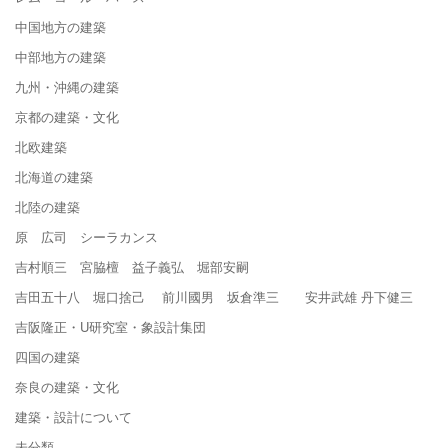
中国地方の建築
中部地方の建築
九州・沖縄の建築
京都の建築・文化
北欧建築
北海道の建築
北陸の建築
原 広司 シーラカンス
吉村順三 宮脇檀 益子義弘 堀部安嗣
吉田五十八 堀口捨己 前川國男 坂倉準三 安井武雄 丹下健三
吉阪隆正・U研究室・象設計集団
四国の建築
奈良の建築・文化
建築・設計について
未分類