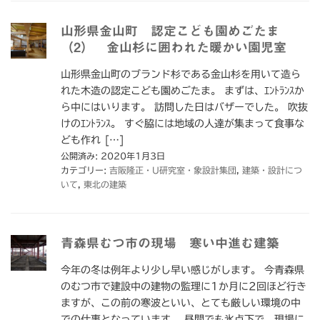
山形県金山町 認定こども園めごたま
（2） 金山杉に囲われた暖かい園児室
山形県金山町のブランド杉である金山杉を用いて造ら
れた木造の認定こども園めごたま。 まずは、ｴﾝﾄﾗﾝｽか
ら中にはいります。 訪問した日はバザーでした。 吹抜
けのｴﾝﾄﾗﾝｽ。 すぐ脇には地域の人達が集まって食事な
ども作れ […]
公開済み: 2020年1月3日
カテゴリー:
吉阪隆正・U研究室・象設計集団
,
建築・設計につ
いて
,
東北の建築
青森県むつ市の現場 寒い中進む建築
今年の冬は例年より少し早い感じがします。 今青森県
のむつ市で建設中の建物の監理に1か月に2回ほど行き
ますが、この前の寒波といい、とても厳しい環境の中
での仕事となっています。 昼間でも氷点下で、現場に