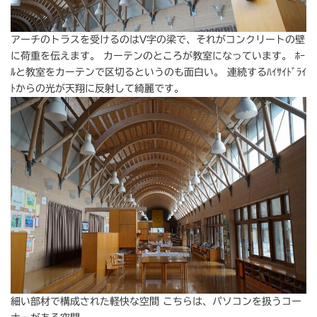
アーチのトラスを受けるのはV字の梁で、それがコンクリートの壁
に荷重を伝えます。 カーテンのところが教室になっています。 ﾎｰ
ﾙと教室をカーテンで区切るというのも面白い。 連続するﾊｲｻｲﾄﾞﾗｲ
ﾄからの光が天翔に反射して綺麗です。
細い部材で構成された軽快な空間 こちらは、パソコンを扱うコー