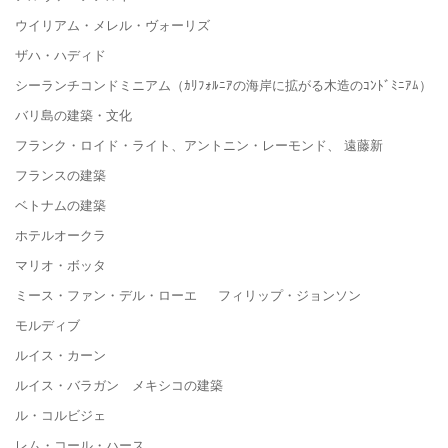
ウイリアム・メレル・ヴォーリズ
ザハ・ハディド
シーランチコンドミニアム（ｶﾘﾌｫﾙﾆｱの海岸に拡がる木造のｺﾝﾄﾞﾐﾆｱﾑ）
バリ島の建築・文化
フランク・ロイド・ライト、アントニン・レーモンド、 遠藤新
フランスの建築
ベトナムの建築
ホテルオークラ
マリオ・ボッタ
ミース・ファン・デル・ローエ フィリップ・ジョンソン
モルディブ
ルイス・カーン
ルイス・バラガン メキシコの建築
ル・コルビジェ
レム・コール・ハース