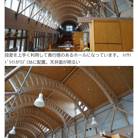
段差を上手く利用して奥行感のあるホールになっています。 ﾊｲｻｲ
ﾄﾞﾗｲﾄがﾘｽﾞﾐｶﾙに配置。天井面が明るい