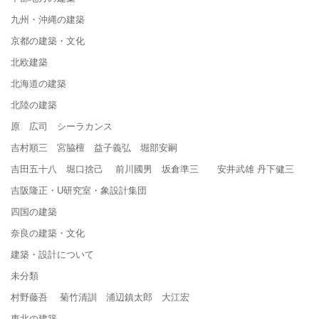
九州・沖縄の建築
京都の建築・文化
北欧建築
北海道の建築
北陸の建築
原 広司 シーラカンス
吉村順三 宮脇檀 益子義弘 堀部安嗣
吉田五十八 堀口捨己 前川國男 坂倉準三 安井武雄 丹下健三
吉阪隆正・U研究室・象設計集団
四国の建築
奈良の建築・文化
建築・設計について
未分類
村野藤吾 菊竹清訓 浦辺鎮太郎 大江宏
東北の建築