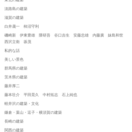
淡路島の建築
滋賀の建築
白井晟一 柿沼守利
磯崎新 伊東豊雄 隈研吾 谷口吉生 安藤忠雄 内藤廣 妹島和世
西沢立衛 坂茂
私的な話
美しい景色
群馬県の建築
茨木県の建築
藤井厚二
藤本壮介 平田晃久 中村拓志 石上純也
軽井沢の建築・文化
鎌倉・葉山・逗子・横須賀の建築
長崎の建築
関西の建築