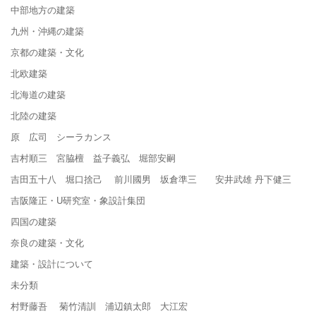
中部地方の建築
九州・沖縄の建築
京都の建築・文化
北欧建築
北海道の建築
北陸の建築
原 広司 シーラカンス
吉村順三 宮脇檀 益子義弘 堀部安嗣
吉田五十八 堀口捨己 前川國男 坂倉準三 安井武雄 丹下健三
吉阪隆正・U研究室・象設計集団
四国の建築
奈良の建築・文化
建築・設計について
未分類
村野藤吾 菊竹清訓 浦辺鎮太郎 大江宏