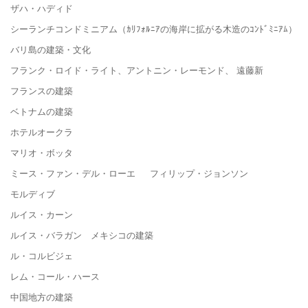
ザハ・ハディド
シーランチコンドミニアム（ｶﾘﾌｫﾙﾆｱの海岸に拡がる木造のｺﾝﾄﾞﾐﾆｱﾑ）
バリ島の建築・文化
フランク・ロイド・ライト、アントニン・レーモンド、 遠藤新
フランスの建築
ベトナムの建築
ホテルオークラ
マリオ・ボッタ
ミース・ファン・デル・ローエ フィリップ・ジョンソン
モルディブ
ルイス・カーン
ルイス・バラガン メキシコの建築
ル・コルビジェ
レム・コール・ハース
中国地方の建築