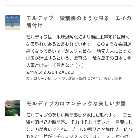
モルディブ 絵葉書のような風景 エイの
餌付け
モルディブは、地球温暖化により海面上昇すれば無く
なる恐れがあると言われています。 このような楽園が
無くなって良いはずがありません。 地元の人にとって
は国が消滅するという非常事態。 我々島国の日本も他
人事とは決して言えない […]
公開済み: 2020年2月22日
カテゴリー:
モルディブ
,
建築・設計について
,
美しい景色
モルディブのロマンチックな美しい夕景
モルディブの美しい時間帯は夕景にも現れます。 空と
海が溶け込む時間帯。 それはそれは美しい。 言葉にし
ない方が良いですね。 プールの照明と夕焼け 人工的な
ものと自然が上手くミックス 水上コテージ こちらは、