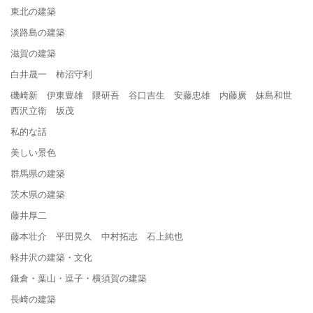
東北の建築
淡路島の建築
滋賀の建築
白井晟一 柿沼守利
磯崎新 伊東豊雄 隈研吾 谷口吉生 安藤忠雄 内藤廣 妹島和世
西沢立衛 坂茂
私的な話
美しい景色
群馬県の建築
茨木県の建築
藤井厚二
藤本壮介 平田晃久 中村拓志 石上純也
軽井沢の建築・文化
鎌倉・葉山・逗子・横須賀の建築
長崎の建築