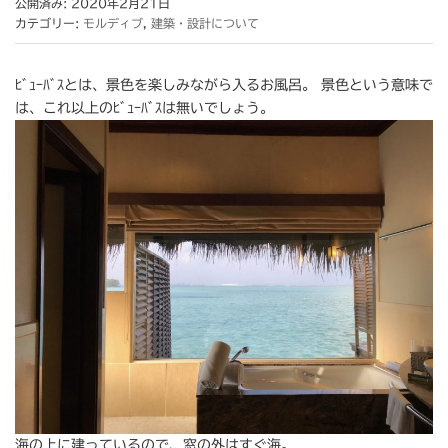
公開済み: 2020年2月21日
カテゴリー:
モルディブ
,
建築・設計について
ﾋﾞｭｰﾊﾞｽとは、景色を楽しみながら入るお風呂。 景色という意味で
は、これ以上のﾋﾞｭｰﾊﾞｽは無いでしょう。
海の上に建っているので、窓の外はすぐ海。