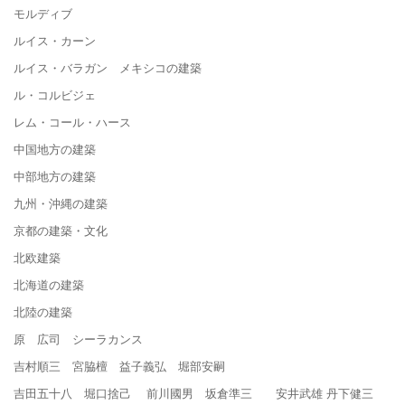
モルディブ
ルイス・カーン
ルイス・バラガン メキシコの建築
ル・コルビジェ
レム・コール・ハース
中国地方の建築
中部地方の建築
九州・沖縄の建築
京都の建築・文化
北欧建築
北海道の建築
北陸の建築
原 広司 シーラカンス
吉村順三 宮脇檀 益子義弘 堀部安嗣
吉田五十八 堀口捨己 前川國男 坂倉準三 安井武雄 丹下健三