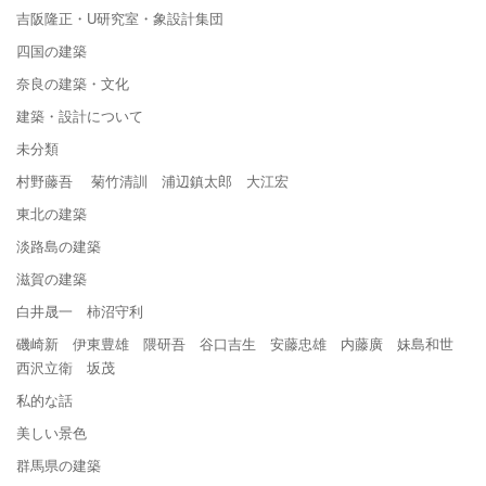
吉阪隆正・U研究室・象設計集団
四国の建築
奈良の建築・文化
建築・設計について
未分類
村野藤吾 菊竹清訓 浦辺鎮太郎 大江宏
東北の建築
淡路島の建築
滋賀の建築
白井晟一 柿沼守利
磯崎新 伊東豊雄 隈研吾 谷口吉生 安藤忠雄 内藤廣 妹島和世
西沢立衛 坂茂
私的な話
美しい景色
群馬県の建築