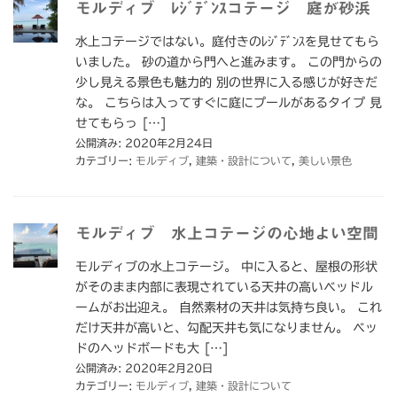
モルディブ ﾚｼﾞﾃﾞﾝｽコテージ 庭が砂浜
水上コテージではない。庭付きのﾚｼﾞﾃﾞﾝｽを見せてもら
いました。 砂の道から門へと進みます。 この門からの
少し見える景色も魅力的 別の世界に入る感じが好きだ
な。 こちらは入ってすぐに庭にプールがあるタイプ 見
せてもらっ […]
公開済み: 2020年2月24日
カテゴリー:
モルディブ
,
建築・設計について
,
美しい景色
モルディブ 水上コテージの心地よい空間
モルディブの水上コテージ。 中に入ると、屋根の形状
がそのまま内部に表現されている天井の高いベッドル
ームがお出迎え。 自然素材の天井は気持ち良い。 これ
だけ天井が高いと、勾配天井も気になりません。 ベッ
ドのヘッドボードも大 […]
公開済み: 2020年2月20日
カテゴリー:
モルディブ
,
建築・設計について